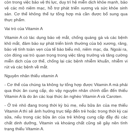
còn trong việc bảo vệ thị lực, duy trì hệ miễn dịch khỏe mạnh, bảo
vệ các mô niêm mạc, hỗ trợ phát triển xương và sức khỏe sinh
sản. Cơ thể không thể tự tổng hợp mà cần được bổ sung qua
thực phẩm.
Vai trò của Vitamin A
Vitamin A có tác dụng bảo vệ mắt, chống quáng gà và các bệnh
khô mắt, đảm bảo sự phát triển bình thường của bộ xương, răng,
bảo vệ tính toàn vẹn của tế bào biểu mô, niêm mạc, da. Ngoài ra,
còn đóng vai trò quan trọng trong việc tăng trưởng và tăng cường
miễn dịch của cơ thể, chống lại các bệnh nhiễm khuẩn, nhiễm vi
rút và các bệnh về mắt.
Nguyên nhân thiếu vitamin A
- Cơ thể của chúng ta không tự tổng hợp được Vitamin A mà phải
qua thức ăn cung cấp, do vậy nguyên nhân chính dẫn đến thiếu
Vitamin A là do ăn các loại thức ăn nghèo Vitamin A và Caroten.
- Ở trẻ nhỏ đang trong thời kỳ bú mẹ, nếu bữa ăn của mẹ thiếu
Vitamin A thì sẽ ảnh hưởng trực tiếp đến trẻ hoặc trong thời kỳ cai
sữa, nếu trong các bữa ăn của trẻ không cung cấp đầy đủ các
chất dinh dưỡng, Vitamin và khoáng chất cũng sẽ gây nên tình
trạng thiếu Vitamin A.