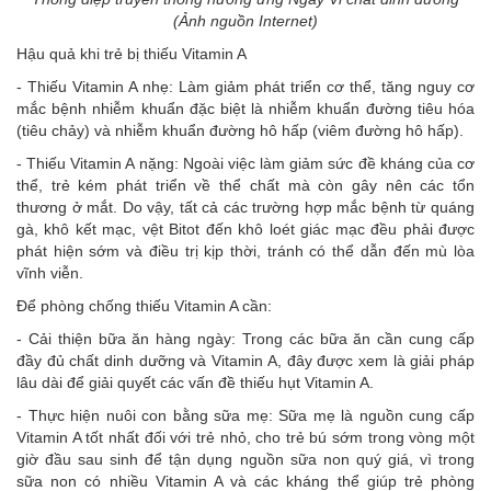
(Ảnh nguồn Internet)
Hậu quả khi trẻ bị thiếu Vitamin A
- Thiếu Vitamin A nhẹ: Làm giảm phát triển cơ thể, tăng nguy cơ
mắc bệnh nhiễm khuẩn đặc biệt là nhiễm khuẩn đường tiêu hóa
(tiêu chảy) và nhiễm khuẩn đường hô hấp (viêm đường hô hấp).
- Thiếu Vitamin A nặng: Ngoài việc làm giảm sức đề kháng của cơ
thể, trẻ kém phát triển về thể chất mà còn gây nên các tổn
thương ở mắt. Do vậy, tất cả các trường hợp mắc bệnh từ quáng
gà, khô kết mạc, vệt Bitot đến khô loét giác mạc đều phải được
phát hiện sớm và điều trị kịp thời, tránh có thể dẫn đến mù lòa
vĩnh viễn.
Để phòng chống thiếu Vitamin A cần:
- Cải thiện bữa ăn hàng ngày: Trong các bữa ăn cần cung cấp
đầy đủ chất dinh dưỡng và Vitamin A, đây được xem là giải pháp
lâu dài để giải quyết các vấn đề thiếu hụt Vitamin A.
- Thực hiện nuôi con bằng sữa mẹ: Sữa mẹ là nguồn cung cấp
Vitamin A tốt nhất đối với trẻ nhỏ, cho trẻ bú sớm trong vòng một
giờ đầu sau sinh để tận dụng nguồn sữa non quý giá, vì trong
sữa non có nhiều Vitamin A và các kháng thể giúp trẻ phòng