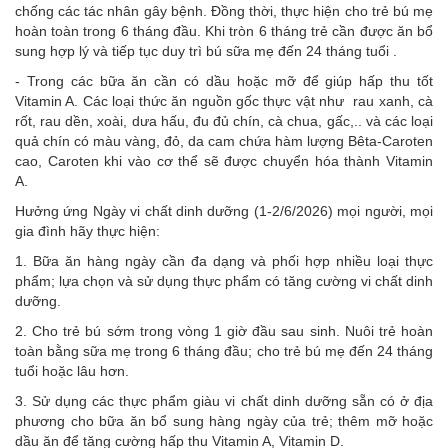
chống các tác nhân gây bệnh. Đồng thời, thực hiện cho trẻ bú mẹ
hoàn toàn trong 6 tháng đầu. Khi tròn 6 tháng trẻ cần được ăn bổ
sung hợp lý và tiếp tục duy trì bú sữa mẹ đến 24 tháng tuổi .
- Trong các bữa ăn cần có dầu hoặc mỡ để giúp hấp thu tốt
Vitamin A. Các loại thức ăn nguồn gốc thực vật như rau xanh, cà
rốt, rau dền, xoài, dưa hấu, đu đủ chín, cà chua, gấc,.. và các loại
quả chín có màu vàng, đỏ, da cam chứa hàm lượng Bêta-Caroten
cao, Caroten khi vào cơ thể sẽ được chuyển hóa thành Vitamin
A.
Hưởng ứng Ngày vi chất dinh dưỡng (1-2/6/2026) mọi người, mọi
gia đình hãy thực hiện:
1. Bữa ăn hàng ngày cần đa dạng và phối hợp nhiều loại thực
phẩm; lựa chọn và sử dụng thực phẩm có tăng cường vi chất dinh
dưỡng.
2. Cho trẻ bú sớm trong vòng 1 giờ đầu sau sinh. Nuôi trẻ hoàn
toàn bằng sữa mẹ trong 6 tháng đầu; cho trẻ bú mẹ đến 24 tháng
tuổi hoặc lâu hơn.
3. Sử dụng các thực phẩm giàu vi chất dinh dưỡng sẵn có ở địa
phương cho bữa ăn bổ sung hàng ngày của trẻ; thêm mỡ hoặc
dầu ăn để tăng cường hấp thu Vitamin A, Vitamin D.