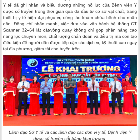
Y tế đã ghi nhận và biểu dương những nỗ lực của Bệnh viện Y
dược cổ truyền trong thời gian qua đã đầu tư cơ sở vật chất, trang
thiết bị y tế hiện đại phục vụ công tác khám chữa bệnh cho nhân
dân. Đồng chí nhấn mạnh, việc đưa vào vận hành hệ thống CT
Scanner 32–64 lát cắt/vòng quay không chỉ góp phần nâng cao
năng lực chuyên môn, chất lượng chẩn đoán và điều trị mà còn tạo
điều kiện để người dân được tiếp cận các dịch vụ kỹ thuật cao ngay
tại địa phương, giảm tải cho tuyến trên.
Lãnh đạo Sở Y tế và các lãnh đạo các đơn vị y tế, Bệnh viện Y
dược cổ truyền cắt băng khai trương.