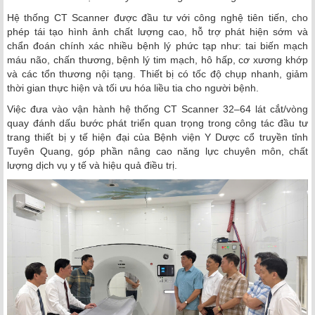
Hệ thống CT Scanner được đầu tư với công nghệ tiên tiến, cho
phép tái tạo hình ảnh chất lượng cao, hỗ trợ phát hiện sớm và
chẩn đoán chính xác nhiều bệnh lý phức tạp như: tai biến mạch
máu não, chấn thương, bệnh lý tim mạch, hô hấp, cơ xương khớp
và các tổn thương nội tạng. Thiết bị có tốc độ chụp nhanh, giảm
thời gian thực hiện và tối ưu hóa liều tia cho người bệnh.
Việc đưa vào vận hành hệ thống CT Scanner 32–64 lát cắt/vòng
quay đánh dấu bước phát triển quan trọng trong công tác đầu tư
trang thiết bị y tế hiện đại của Bệnh viện Y Dược cổ truyền tỉnh
Tuyên Quang, góp phần nâng cao năng lực chuyên môn, chất
lượng dịch vụ y tế và hiệu quả điều trị.