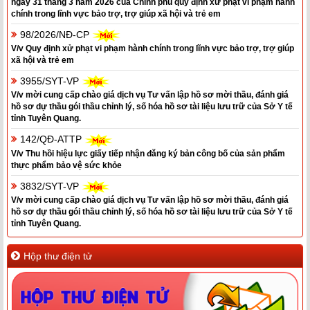
ngày 31 tháng 3 năm 2026 của Chính phủ quy định xử phạt vi phạm hành
chính trong lĩnh vực bảo trợ, trợ giúp xã hội và trẻ em
98/2026/NĐ-CP
V/v Quy định xử phạt vi phạm hành chính trong lĩnh vực bảo trợ, trợ giúp
xã hội và trẻ em
3955/SYT-VP
V/v mời cung cấp chào giá dịch vụ Tư vấn lập hồ sơ mời thầu, đánh giá
hồ sơ dự thầu gói thầu chỉnh lý, số hóa hồ sơ tài liệu lưu trữ của Sở Y tế
tỉnh Tuyên Quang.
142/QĐ-ATTP
V/v Thu hồi hiệu lực giấy tiếp nhận đăng ký bản công bố của sản phẩm
thực phẩm bảo vệ sức khỏe
3832/SYT-VP
V/v mời cung cấp chào giá dịch vụ Tư vấn lập hồ sơ mời thầu, đánh giá
hồ sơ dự thầu gói thầu chỉnh lý, số hóa hồ sơ tài liệu lưu trữ của Sở Y tế
tỉnh Tuyên Quang.
Hộp thư điện tử