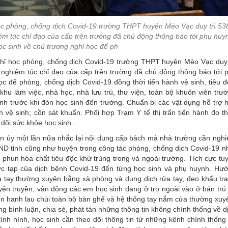
ọc phòng, chống dịch Covid-19 trường THPT huyện Mèo Vạc duy trì 53
iêm túc chỉ đạo của cấp trên trường đã chủ động thông báo tới phụ huy
ọc sinh về chủ trương nghỉ học để ph
học phòng, chống dịch Covid-19 trường THPT huyện Mèo Vạc duy 
n nghiêm túc chỉ đạo của cấp trên trường đã chủ động thông báo tới 
c để phòng, chống dịch Covid-19 đồng thời tiến hành vệ sinh, tiêu đ
khu làm việc, nhà học, nhà lưu trú, thư viện, toàn bộ khuôn viên trư
nh trước khi đón học sinh đến trường. Chuẩn bị các vật dụng hỗ trợ 
h vệ sinh; cồn sát khuẩn. Phối hợp Trạm Y tế thị trấn tiến hành đo t
dõi sức khỏe học sinh...
ủy một lần nữa nhắc lại nội dung cấp bách mà nhà trường cần ngh
BND tỉnh cũng như huyện trong công tác phòng, chống dịch Covid-19 n
 phun hóa chất tiêu độc khử trùng trong và ngoài trường. Tích cực tu
ức tạp của dịch bệnh Covid-19 đến từng học sinh và phụ huynh. Hư
ửa tay thường xuyên bằng xà phòng và dung dịch rửa tay, đeo khẩu tr
yên truyền, vận động các em học sinh đang ở trọ ngoài vào ở bán trú
ến hanh lau chùi toàn bộ bàn ghế và hệ thống tay nắm cửa thường xuy
ng bình luận, chia sẻ, phát tán những thông tin không chính thống về d
ình hình, học sinh cần theo dõi thông tin từ những kênh chính thống