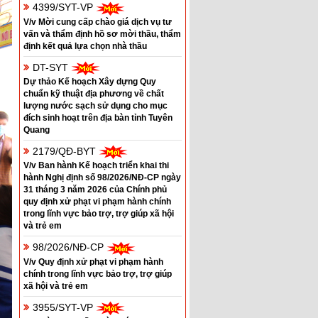
4399/SYT-VP
V/v Mời cung cấp chào giá dịch vụ tư
vấn và thẩm định hồ sơ mời thầu, thẩm
định kết quả lựa chọn nhà thầu
DT-SYT
Dự thảo Kế hoạch Xây dựng Quy
chuẩn kỹ thuật địa phương về chất
lượng nước sạch sử dụng cho mục
đích sinh hoạt trên địa bàn tỉnh Tuyên
Quang
2179/QĐ-BYT
V/v Ban hành Kế hoạch triển khai thi
hành Nghị định số 98/2026/NĐ-CP ngày
31 tháng 3 năm 2026 của Chính phủ
quy định xử phạt vi phạm hành chính
trong lĩnh vực bảo trợ, trợ giúp xã hội
và trẻ em
98/2026/NĐ-CP
V/v Quy định xử phạt vi phạm hành
chính trong lĩnh vực bảo trợ, trợ giúp
xã hội và trẻ em
3955/SYT-VP