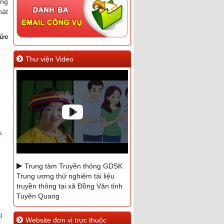
òng
hát
ức
Thư viện Video
a
Trung tâm Truyền thông GDSK
Trung ương thử nghiệm tài liệu
truyền thông tại xã Đồng Văn tỉnh
Tuyên Quang
Phóng sự hưởng ứng ngày
g
Website đơn vị trực thuộc
Quốc tế Điều dưỡng