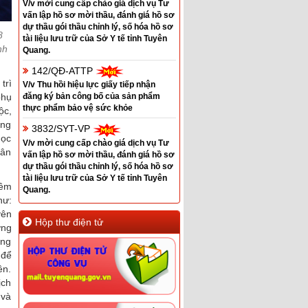
V/v mời cung cấp chào giá dịch vụ Tư
vấn lập hồ sơ mời thầu, đánh giá hồ sơ
dự thầu gói thầu chỉnh lý, số hóa hồ sơ
8
tài liệu lưu trữ của Sở Y tế tỉnh Tuyên
nh
Quang.
142/QĐ-ATTP
trì
V/v Thu hồi hiệu lực giấy tiếp nhận
phụ
đăng ký bản công bố của sản phẩm
thực phẩm bảo vệ sức khỏe
ộc,
ờng
3832/SYT-VP
học
V/v mời cung cấp chào giá dịch vụ Tư
hân
vấn lập hồ sơ mời thầu, đánh giá hồ sơ
dự thầu gói thầu chỉnh lý, số hóa hồ sơ
tài liệu lưu trữ của Sở Y tế tỉnh Tuyên
iêm
Quang.
hư:
yên
Hộp thư điện tử
ớng
ang
 để
ên.
ịch
 và