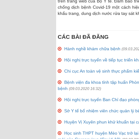
trên trang web của Bộ Y tế. Đảm bảo tri
chống dịch bệnh Covid-19 một cách hiệ
khẩu trang, dung dịch nước rửa tay sát 
CÁC BÀI ĐÃ ĐĂNG
Hành nghề khám chữa bệnh
(09.03.20
Hội nghị trực tuyến về tiếp tục triển
Chi cục An toàn vệ sinh thực phẩm ki
Bệnh viện đa khoa tỉnh tập huấn Phò
bệnh
(09.03.2020 16:32)
Hội nghị trực tuyến Ban Chỉ đạo phòn
Sở Y tế bổ nhiệm viên chức quản lý 
Huyện Vị Xuyên phun khử khuẩn tại các
Học sinh THPT huyện Mèo Vạc trở lại