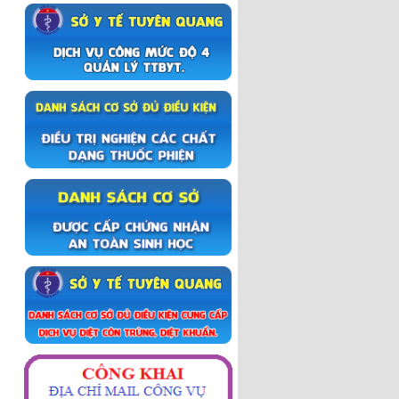
Đỡ đẻ thường phần 2
Đỡ để thường phần 1
Sinh mổ
Lẻ loi người thầy thuốc
Chiến dịch truyền thông Tay-
Chân- Miệng
Trập trùng mây núi Hà Giang
Khoảnh khắc Hà Giang
Du lịch Hà Giang 2017