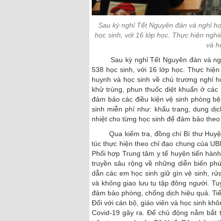
Sau kỳ nghỉ Tết Nguyên đán và nghỉ h
học sinh, với 16 lớp học. Thực hiện ngh
và h
Sau kỳ nghỉ Tết Nguyên đán và nghỉ 
538 học sinh, với 16 lớp học. Thực hiệ
huynh và học sinh về chủ trương nghỉ họ
khử trùng, phun thuốc diệt khuẩn ở các 
đảm bảo các điều kiện vệ sinh phòng bệ
sinh miễn phí như: khẩu trang, dung dịc
nhiệt cho từng học sinh để đảm bảo theo 
Qua kiểm tra, đồng chí Bí thư Huyện 
túc thực hiện theo chỉ đạo chung của U
Phối hợp Trung tâm y tế huyện tiến hành
truyền sâu rộng về những diễn biến ph
dẫn các em học sinh giữ gìn vệ sinh, r
và không giao lưu tụ tập đông người. Tu
đảm bảo phòng, chống dịch hiệu quả. Ti
Đối với cán bộ, giáo viên và học sinh khô
Covid-19 gây ra. Để chủ động nắm bắt t