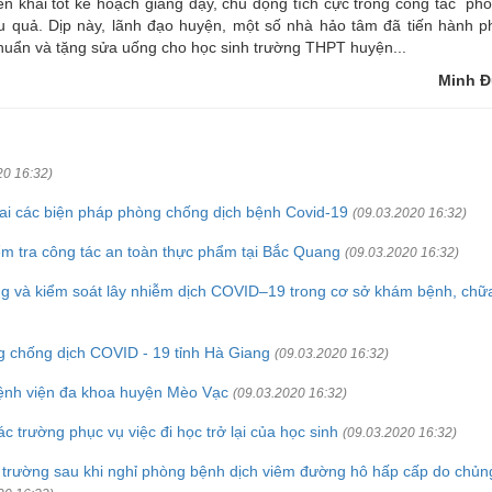
ển khai tốt kế hoạch giảng dậy, chủ động tích cực trong công tác ph
u quả. Dịp này, lãnh đạo huyện, một số nhà hảo tâm đã tiến hành p
khuẩn và tặng sửa uống cho học sinh trường THPT huyện...
Minh Đ
20 16:32)
 khai các biện pháp phòng chống dịch bệnh Covid-19
(09.03.2020 16:32)
ểm tra công tác an toàn thực phẩm tại Bắc Quang
(09.03.2020 16:32)
ng và kiểm soát lây nhiễm dịch COVID–19 trong cơ sở khám bệnh, chữ
g chống dịch COVID - 19 tỉnh Hà Giang
(09.03.2020 16:32)
bệnh viện đa khoa huyện Mèo Vạc
(09.03.2020 16:32)
 trường phục vụ việc đi học trở lại của học sinh
(09.03.2020 16:32)
 trường sau khi nghỉ phòng bệnh dịch viêm đường hô hấp cấp do chủn