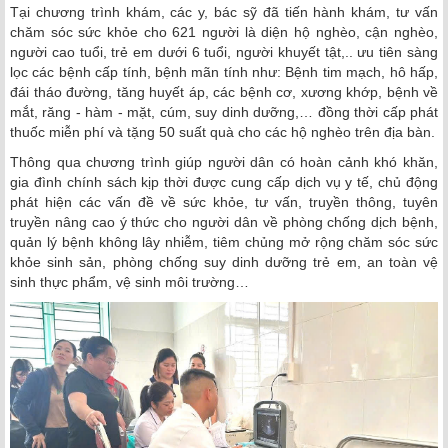
Tại chương trình khám, các y, bác sỹ đã tiến hành khám, tư vấn
chăm sóc sức khỏe cho 621 người là diện hộ nghèo, cận nghèo,
người cao tuổi, trẻ em dưới 6 tuổi, người khuyết tật,.. ưu tiên sàng
lọc các bệnh cấp tính, bệnh mãn tính như: Bệnh tim mạch, hô hấp,
đái tháo đường, tăng huyết áp, các bệnh cơ, xương khớp, bệnh về
mắt, răng - hàm - mặt, cúm, suy dinh dưỡng,… đồng thời cấp phát
thuốc miễn phí và tặng 50 suất quà cho các hộ nghèo trên địa bàn.
Thông qua chương trình giúp người dân có hoàn cảnh khó khăn,
gia đình chính sách kịp thời được cung cấp dịch vụ y tế, chủ động
phát hiện các vấn đề về sức khỏe, tư vấn, truyền thông, tuyên
truyền nâng cao ý thức cho người dân về phòng chống dịch bệnh,
quản lý bệnh không lây nhiễm, tiêm chủng mở rộng chăm sóc sức
khỏe sinh sản, phòng chống suy dinh dưỡng trẻ em, an toàn vệ
sinh thực phẩm, vệ sinh môi trường…