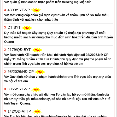
V/v quản lý kinh doanh thực phẩm trên thương mại điện tử
4399/SYT-VP
V/v Mời cung cấp chào giá dịch vụ tư vấn và thẩm định hồ sơ mời thầu,
thẩm định kết quả lựa chọn nhà thầu
DT-SYT
Dự thảo Kế hoạch Xây dựng Quy chuẩn kỹ thuật địa phương về chất
lượng nước sạch sử dụng cho mục đích sinh hoạt trên địa bàn tỉnh Tuyên
Quang
2179/QĐ-BYT
V/v Ban hành Kế hoạch triển khai thi hành Nghị định số 98/2026/NĐ-CP
ngày 31 tháng 3 năm 2026 của Chính phủ quy định xử phạt vi phạm hành
chính trong lĩnh vực bảo trợ, trợ giúp xã hội và trẻ em
98/2026/NĐ-CP
V/v Quy định xử phạt vi phạm hành chính trong lĩnh vực bảo trợ, trợ giúp
xã hội và trẻ em
3955/SYT-VP
V/v mời cung cấp chào giá dịch vụ Tư vấn lập hồ sơ mời thầu, đánh giá
hồ sơ dự thầu gói thầu chỉnh lý, số hóa hồ sơ tài liệu lưu trữ của Sở Y tế
tỉnh Tuyên Quang.
142/QĐ-ATTP
V/v Thu hồi hiệu lực giấy tiếp nhận đăng ký bản công bố của sản phẩm