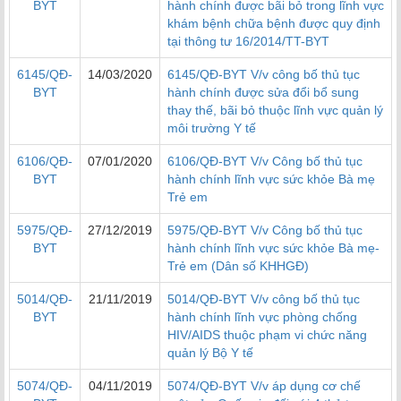
BYT
hành chính được bãi bỏ trong lĩnh vực
khám bệnh chữa bệnh được quy định
tại thông tư 16/2014/TT-BYT
6145/QĐ-
14/03/2020
6145/QĐ-BYT V/v công bố thủ tục
BYT
hành chính được sửa đổi bổ sung
thay thế, bãi bỏ thuộc lĩnh vực quản lý
môi trường Y tế
6106/QĐ-
07/01/2020
6106/QĐ-BYT V/v Công bố thủ tục
BYT
hành chính lĩnh vực sức khỏe Bà mẹ
Trẻ em
5975/QĐ-
27/12/2019
5975/QĐ-BYT V/v Công bố thủ tục
BYT
hành chính lĩnh vực sức khỏe Bà mẹ-
Trẻ em (Dân số KHHGĐ)
5014/QĐ-
21/11/2019
5014/QĐ-BYT V/v công bố thủ tục
BYT
hành chính lĩnh vực phòng chống
HIV/AIDS thuộc phạm vi chức năng
quản lý Bộ Y tế
5074/QĐ-
04/11/2019
5074/QĐ-BYT V/v áp dụng cơ chế