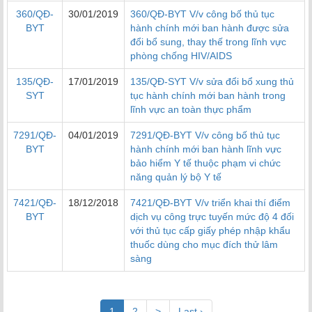
360/QĐ-
30/01/2019
360/QĐ-BYT V/v công bố thủ tục
BYT
hành chính mới ban hành được sửa
đổi bổ sung, thay thế trong lĩnh vực
phòng chống HIV/AIDS
135/QĐ-
17/01/2019
135/QĐ-SYT V/v sửa đổi bổ xung thủ
SYT
tục hành chính mới ban hành trong
lĩnh vực an toàn thực phẩm
7291/QĐ-
04/01/2019
7291/QĐ-BYT V/v công bố thủ tục
BYT
hành chính mới ban hành lĩnh vực
bảo hiểm Y tế thuộc phạm vi chức
năng quản lý bộ Y tế
7421/QĐ-
18/12/2018
7421/QĐ-BYT V/v triển khai thí điểm
BYT
dịch vụ công trực tuyến mức độ 4 đối
với thủ tục cấp giấy phép nhập khẩu
thuốc dùng cho mục đích thử lâm
sàng
(current)
1
2
>
Last ›