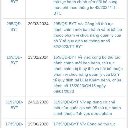
BYT
thủ tục hành chính sửa đổi bổ sung
mức phí theo thông tư 43/2024/TT-
BTC
295/QĐ-
20/02/2024
295/QĐ-BYT V/v Công bố thủ tục
BYT
hành chính mới ban hành và bị bãi bỏ
thuộc phạm vi chức năng quản lý của
bộ Y tế quy định tại thông tư số
32/2023/TT-BYT
159/QĐ-
19/02/2024
159/QĐ-BYT Về việc công bố thủ tục
BYT
hành chính mới ban hành, thủ tục
hành chính bị thay thế và bãi bỏ thuộc
phạm vi chức năng quản lý của Bộ Y
tế quy định tại Luật Khám bệnh, chữa
bệnh số 15/2023/QH15 ngày
09/01/2023
5192/QĐ-
24/12/2020
5192/QĐ-BYT V/v áp dụng cơ chế
BYT
một cửa quốc gia với 05 thủ tục hành
chính thuộc lĩnh vực dược phẩm
1739/QĐ-
19/06/2020
1739/QĐ-BYT V/v Công bố thủ tục