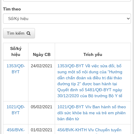
Tìm theo
Tìm kiếm
Số/ký
hiệu
Ngày CB
Trích yếu
1353/QĐ-
24/02/2021
1353/QĐ-BYT Về việc sửa đổi, bổ
BYT
sung một số nội dung của “Hướng
dẫn chẩn đoán và điều trị đái tháo
đường típ 2” được ban hành tại
Quyết định số 5481/QĐ-BYT ngày
30/12/2020 của Bộ trưởng Bộ Y tế
1021/QĐ-
05/02/2021
1021/QĐ-BYT V/v Ban hành sổ theo
BYT
dõi sức khỏe bà mẹ và trẻ em phiên
bản điện tử
456/BVK-
01/02/2021
456/BVK-KHTH V/v Chuyển tuyến