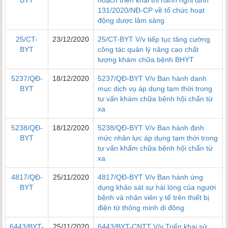
BYT
hoạch triển khai thi hành nghị định
131/2020/NĐ-CP về tổ chức hoạt
động dược lâm sàng
25/CT-
23/12/2020
25/CT-BYT V/v tiếp tục tăng cường
BYT
công tác quản lý nâng cao chất
lượng khám chữa bệnh BHYT
5237/QĐ-
18/12/2020
5237/QĐ-BYT V/v Ban hành danh
BYT
mục dịch vụ áp dụng tạm thời trong
tư vấn khám chữa bệnh hội chẩn từ
xa
5238/QĐ-
18/12/2020
5238/QĐ-BYT V/v Ban hành định
BYT
mức nhân lực áp dụng tạm thời trong
tư vấn khấm chữa bệnh hội chẩn từ
xa
4817/QĐ-
25/11/2020
4817/QĐ-BYT V/v Ban hành ứng
BYT
dụng khảo sát sự hài lòng của người
bệnh và nhân viên y tế trên thiết bị
điện tử thông minh di động
6443/BYT-
25/11/2020
6443/BYT-CNTT V/v Triển khai sử