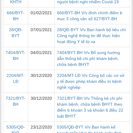
KHTH
người bệnh nghi nhiễm Covid-19
666/BYT-
01/02/2021
666/BYT-BH V/v đính chính điểm b
BH
mục 3 công văn số 627/BYT-BH
28/QĐ-
07/01/2021
28/QĐ-BYT V/v Ban hành bộ tiêu chí
BYT
Công nghệ thông tin để thực hiện
hoạt động Y tế từ xa
7404/BYT-
04/01/2021
7404/BYT-BH V/v Bổ sung hướng
BH
dẫn thống kê chi phí khám bệnh,
chữa bệnh BHYT
2204/MT-
30/12/2020
2204/MT-LĐ V/v Công bố các cơ sở
LĐ
y tế được phép khám điều trị bệnh
nghề nghiệp
7321/BYT-
30/12/2020
7321/BYT-BH V/v Thống kê chi phí
BH
khám bệnh, chữa bệnh BHYT theo
điểm b khoản 3 và khoản 6 điều 22
luật BHYT
5305/QĐ-
23/12/2020
5305/QĐ-BYT V/v Ban hành kế