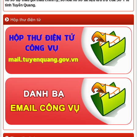
hồ sơ dự thầu gói thầu chỉnh lý, số hóa hồ sơ tài liệu lưu trữ của Sở Y tế
tỉnh Tuyên Quang.
Hộp thư điện tử