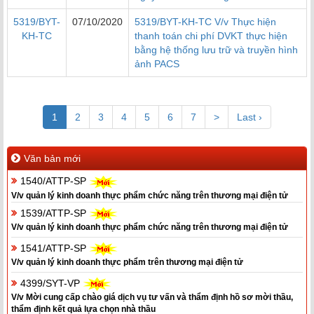
5319/BYT-
07/10/2020
5319/BYT-KH-TC V/v Thực hiện
KH-TC
thanh toán chi phí DVKT thực hiện
bằng hệ thống lưu trữ và truyền hình
ảnh PACS
(current)
1
2
3
4
5
6
7
>
Last ›
Văn bản mới
1540/ATTP-SP
V/v quản lý kinh doanh thực phẩm chức năng trên thương mại điện tử
1539/ATTP-SP
V/v quản lý kinh doanh thực phẩm chức năng trên thương mại điện tử
1541/ATTP-SP
V/v quản lý kinh doanh thực phẩm trên thương mại điện tử
4399/SYT-VP
V/v Mời cung cấp chào giá dịch vụ tư vấn và thẩm định hồ sơ mời thầu,
thẩm định kết quả lựa chọn nhà thầu