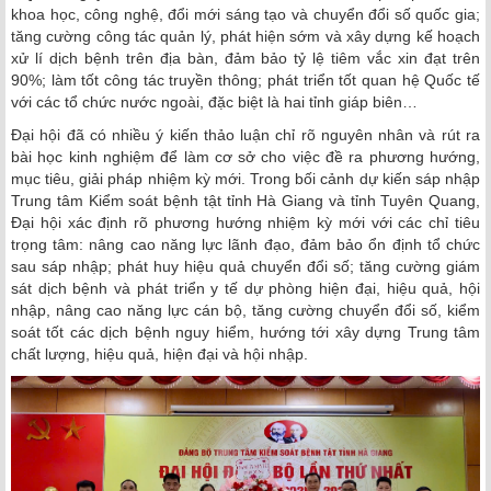
khoa học, công nghệ, đổi mới sáng tạo và chuyển đổi số quốc gia;
tăng cường công tác quản lý, phát hiện sớm và xây dựng kế hoạch
xử lí dịch bệnh trên địa bàn, đảm bảo tỷ lệ tiêm vắc xin đạt trên
90%; làm tốt công tác truyền thông; phát triển tốt quan hệ Quốc tế
với các tổ chức nước ngoài, đặc biệt là hai tỉnh giáp biên…
Đại hội đã có nhiều ý kiến thảo luận chỉ rõ nguyên nhân và rút ra
bài học kinh nghiệm để làm cơ sở cho việc đề ra phương hướng,
mục tiêu, giải pháp nhiệm kỳ mới. Trong bối cảnh dự kiến sáp nhập
Trung tâm Kiểm soát bệnh tật tỉnh Hà Giang và tỉnh Tuyên Quang,
Đại hội xác định rõ phương hướng nhiệm kỳ mới với các chỉ tiêu
trọng tâm: nâng cao năng lực lãnh đạo, đảm bảo ổn định tổ chức
sau sáp nhập; phát huy hiệu quả chuyển đổi số; tăng cường giám
sát dịch bệnh và phát triển y tế dự phòng hiện đại, hiệu quả, hội
nhập, nâng cao năng lực cán bộ, tăng cường chuyển đổi số, kiểm
soát tốt các dịch bệnh nguy hiểm, hướng tới xây dựng Trung tâm
chất lượng, hiệu quả, hiện đại và hội nhập.