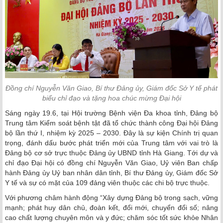
Đồng chí Nguyễn Văn Giao, Bí thư Đảng ủy, Giám đốc Sở Y tế phát
biểu chỉ đạo và tặng hoa chúc mừng Đại hội
Sáng ngày 19.6, tại Hội trường Bệnh viện Đa khoa tỉnh, Đảng bộ
Trung tâm Kiểm soát bệnh tật đã tổ chức thành công Đại hội Đảng
bộ lần thứ I, nhiệm kỳ 2025 – 2030. Đây là sự kiện Chính trị quan
trọng, đánh dấu bước phát triển mới của Trung tâm với vai trò là
Đảng bộ cơ sở trực thuộc Đảng ủy UBND tỉnh Hà Giang. Tới dự và
chỉ đạo Đại hội có đồng chí Nguyễn Văn Giao, Uỷ viên Ban chấp
hành Đảng ủy Uỷ ban nhân dân tỉnh, Bí thư Đảng ủy, Giám đốc Sở
Y tế và sự có mặt của 109 đảng viên thuộc các chi bộ trực thuộc.
Với phương châm hành động “Xây dựng Đảng bộ trong sạch, vững
mạnh; phát huy dân chủ, đoàn kết, đổi mới, chuyển đổi số; nâng
cao chất lượng chuyên môn và y đức; chăm sóc tốt sức khỏe Nhân