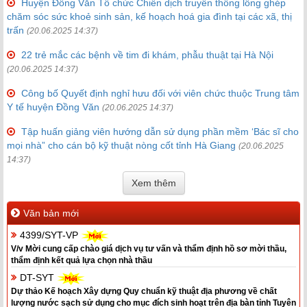
Huyện Đồng Văn Tổ chức Chiến dịch truyền thông lồng ghép
chăm sóc sức khoẻ sinh sản, kế hoạch hoá gia đình tại các xã, thị
trấn
(20.06.2025 14:37)
22 trẻ mắc các bệnh về tim đi khám, phẫu thuật tại Hà Nội
(20.06.2025 14:37)
Công bố Quyết định nghỉ hưu đối với viên chức thuộc Trung tâm
Y tế huyện Đồng Văn
(20.06.2025 14:37)
Tập huấn giảng viên hướng dẫn sử dụng phần mềm ‘Bác sĩ cho
mọi nhà” cho cán bộ kỹ thuật nòng cốt tỉnh Hà Giang
(20.06.2025
14:37)
Xem thêm
Văn bản mới
4399/SYT-VP
V/v Mời cung cấp chào giá dịch vụ tư vấn và thẩm định hồ sơ mời thầu,
thẩm định kết quả lựa chọn nhà thầu
DT-SYT
Dự thảo Kế hoạch Xây dựng Quy chuẩn kỹ thuật địa phương về chất
lượng nước sạch sử dụng cho mục đích sinh hoạt trên địa bàn tỉnh Tuyên