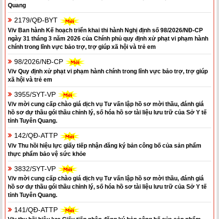
Quang
2179/QĐ-BYT
V/v Ban hành Kế hoạch triển khai thi hành Nghị định số 98/2026/NĐ-CP
ngày 31 tháng 3 năm 2026 của Chính phủ quy định xử phạt vi phạm hành
chính trong lĩnh vực bảo trợ, trợ giúp xã hội và trẻ em
98/2026/NĐ-CP
V/v Quy định xử phạt vi phạm hành chính trong lĩnh vực bảo trợ, trợ giúp
xã hội và trẻ em
3955/SYT-VP
V/v mời cung cấp chào giá dịch vụ Tư vấn lập hồ sơ mời thầu, đánh giá
hồ sơ dự thầu gói thầu chỉnh lý, số hóa hồ sơ tài liệu lưu trữ của Sở Y tế
tỉnh Tuyên Quang.
142/QĐ-ATTP
V/v Thu hồi hiệu lực giấy tiếp nhận đăng ký bản công bố của sản phẩm
thực phẩm bảo vệ sức khỏe
3832/SYT-VP
V/v mời cung cấp chào giá dịch vụ Tư vấn lập hồ sơ mời thầu, đánh giá
hồ sơ dự thầu gói thầu chỉnh lý, số hóa hồ sơ tài liệu lưu trữ của Sở Y tế
tỉnh Tuyên Quang.
141/QĐ-ATTP