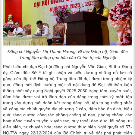
Đồng chí Nguyễn Thị Thanh Hương, Bí thư Đảng bộ, Giám đốc
Trung tâm thông qua báo cáo Chính trị của Đại hội
Phát biểu chỉ đạo Đại hội đồng chí Nguyễn Văn Giao, Bí thư Đảng
ủy, Giám đốc Sở Y tế ghi nhận và biểu dương những nỗ lực cố
gắng của tập thể Đảng bộ Trung tâm đã đạt được trong nhiệm kỳ
qua, đồng thời định hướng một số nội dung để Đại hội thảo luận
thống nhất xây dựng Nghị quyết 2025-2030 trọng tâm, xuyên suốt,
đảm bảo được vai trò lãnh đạo của đảng trong thời kỳ mới: tập
trung xây dựng mối đoàn kết trong đảng bộ, tập trung thống nhất
về công tác chính quyền địa phương 2 cấp, đảm bảo ổn định, hiệu
quả; tăng cường công tác phòng chống tệ nạn, phòng chống các
hoạt động tuyên truyền xuyên tạc, suy thoái đạo đức, lối sống, tự
diễn biến, tự chuyển hóa; tăng cường thực hiện Nghị quyết số 57-
NQ/TW ngày 22/12/2024 của Bộ Chính trị về đột phá phát triển