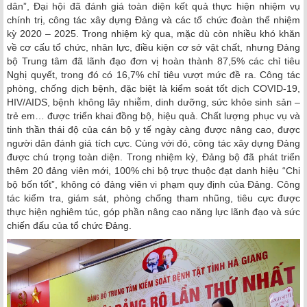
dân”, Đại hội đã đánh giá toàn diện kết quả thực hiện nhiệm vụ
chính trị, công tác xây dựng Đảng và các tổ chức đoàn thể nhiệm
kỳ 2020 – 2025. Trong nhiệm kỳ qua, mặc dù còn nhiều khó khăn
về cơ cấu tổ chức, nhân lực, điều kiện cơ sở vật chất, nhưng Đảng
bộ Trung tâm đã lãnh đạo đơn vị hoàn thành 87,5% các chỉ tiêu
Nghị quyết, trong đó có 16,7% chỉ tiêu vượt mức đề ra. Công tác
phòng, chống dịch bệnh, đặc biệt là kiểm soát tốt dịch COVID-19,
HIV/AIDS, bệnh không lây nhiễm, dinh dưỡng, sức khỏe sinh sản –
trẻ em… được triển khai đồng bộ, hiệu quả. Chất lượng phục vụ và
tinh thần thái độ của cán bộ y tế ngày càng được nâng cao, được
người dân đánh giá tích cực. Cùng với đó, công tác xây dựng Đảng
được chú trọng toàn diện. Trong nhiệm kỳ, Đảng bộ đã phát triển
thêm 20 đảng viên mới, 100% chi bộ trực thuộc đạt danh hiệu “Chi
bộ bốn tốt”, không có đảng viên vi phạm quy định của Đảng. Công
tác kiểm tra, giám sát, phòng chống tham nhũng, tiêu cực được
thực hiện nghiêm túc, góp phần nâng cao năng lực lãnh đạo và sức
chiến đấu của tổ chức Đảng.