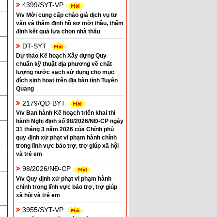
4399/SYT-VP
V/v Mời cung cấp chào giá dịch vụ tư
vấn và thẩm định hồ sơ mời thầu, thẩm
định kết quả lựa chọn nhà thầu
DT-SYT
Dự thảo Kế hoạch Xây dựng Quy
chuẩn kỹ thuật địa phương về chất
lượng nước sạch sử dụng cho mục
đích sinh hoạt trên địa bàn tỉnh Tuyên
Quang
2179/QĐ-BYT
V/v Ban hành Kế hoạch triển khai thi
hành Nghị định số 98/2026/NĐ-CP ngày
31 tháng 3 năm 2026 của Chính phủ
quy định xử phạt vi phạm hành chính
trong lĩnh vực bảo trợ, trợ giúp xã hội
và trẻ em
98/2026/NĐ-CP
V/v Quy định xử phạt vi phạm hành
chính trong lĩnh vực bảo trợ, trợ giúp
xã hội và trẻ em
3955/SYT-VP