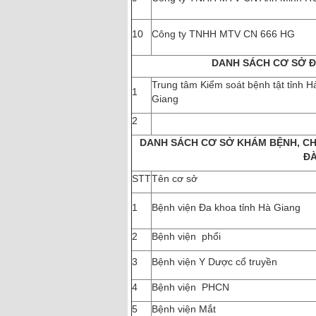
10
Công ty TNHH MTV CN 666 HG
DANH SÁCH CƠ SỞ Đ
Trung tâm Kiểm soát bệnh tật tỉnh H
1
Giang
2
DANH SÁCH CƠ SỞ KHÁM BỆNH, CH
ĐÀ
STT
Tên cơ sở
1
Bệnh viện Đa khoa tỉnh Hà Giang
2
Bệnh viện phổi
3
Bệnh viện Y Dược cổ truyền
4
Bệnh viện PHCN
5
Bệnh viện Mắt