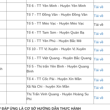
Tổ 6 - TT Yên Minh - Huyện Yên Minh
Tải về
Tổ 7 - TT Đồng Văn - Huyện Đồng Văn
Tải về
Tổ 5 - TT Mèo Vạc - Huyện Mèo Vạc
Tải về
Tổ 4 - TT Tam Sơn - Huyện Quản Bạ
Tải về
Tổ 1 - TT Yên Phú - Huyện Bắc Mê
Tải về
Tổ 10 - TT Vị Xuyên - Huyện Vị Xuyên
Tải về
Tổ 1 - TT Việt Quang - Huyện Bắc Quang
Tải về
Tổ 5 - Thị trấn Yên Bình - Huyện Quang
nh
Tải về
Bình
Tổ 4 - TT Cốc Pài - Huyện Xín Mần
Tải về
Xã Nà Chì - huyện Xín Mần
Tải về
Thị Trấn Vinh Quang - Huyện Hoàng Su
Tải về
Phì
Ở ĐÁP ỨNG LÀ CƠ SỞ HƯỚNG DẪN THỰC HÀNH