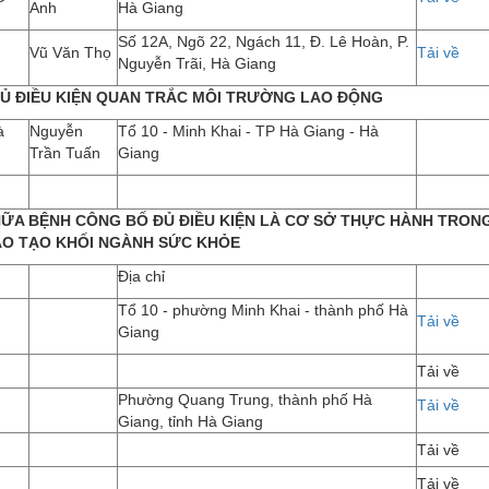
Anh
Hà Giang
Số 12A, Ngõ 22, Ngách 11, Đ. Lê Hoàn, P.
Vũ Văn Thọ
Tải về
Nguyễn Trãi, Hà Giang
Ủ ĐIỀU KIỆN QUAN TRẮC MÔI TRƯỜNG LAO ĐỘNG
à
Nguyễn
Tổ 10 - Minh Khai - TP Hà Giang - Hà
Trần Tuấn
Giang
ỮA BỆNH CÔNG BỐ ĐỦ ĐIỀU KIỆN LÀ CƠ SỞ THỰC HÀNH TRON
O TẠO KHỐI NGÀNH SỨC KHỎE
Địa chỉ
Tổ 10 - phường Minh Khai - thành phố Hà
Tải về
Giang
Tải về
Phường Quang Trung, thành phố Hà
Tải về
Giang, tỉnh Hà Giang
Tải về
Tải về