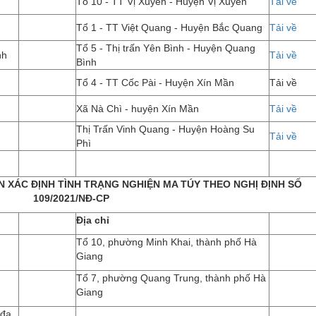
Tổ 10 - TT Vị Xuyên - Huyện Vị Xuyên
Tải về
Tổ 1 - TT Việt Quang - Huyện Bắc Quang
Tải về
Tổ 5 - Thị trấn Yên Bình - Huyện Quang
nh
Tải về
Bình
Tổ 4 - TT Cốc Pài - Huyện Xín Mần
Tải về
Xã Nà Chì - huyện Xín Mần
Tải về
Thị Trấn Vinh Quang - Huyện Hoàng Su
Tải về
Phì
N XÁC ĐỊNH TÌNH TRẠNG NGHIỆN MA TÚY THEO NGHỊ ĐỊNH SỐ
109/2021/NĐ-CP
Địa chỉ
Tổ 10, phường Minh Khai, thành phố Hà
Giang
Tổ 7, phường Quang Trung, thành phố Hà
Giang
 đa