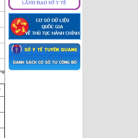
ạng
ú