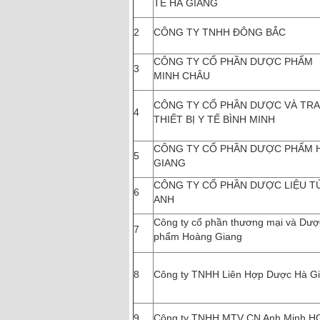
TẾ HÀ GIANG
2
CÔNG TY TNHH ĐÔNG BẮC
CÔNG TY CỔ PHẦN DƯỢC PHẨM
3
MINH CHÂU
CÔNG TY CỔ PHẦN DƯỢC VÀ TR
4
THIẾT BỊ Y TẾ BÌNH MINH
CÔNG TY CỔ PHẦN DƯỢC PHẨM 
5
GIANG
CÔNG TY CỔ PHẦN DƯỢC LIỆU T
6
ANH
Công ty cổ phần thương mại và Dượ
7
phẩm Hoàng Giang
8
Công ty TNHH Liên Hợp Dược Hà G
9
Công ty TNHH MTV CN Anh Minh H