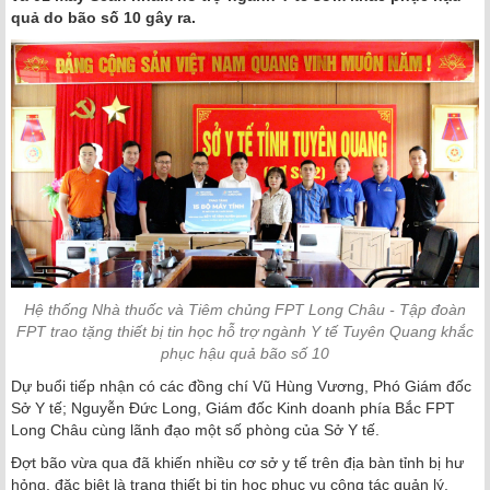
quả do bão số 10 gây ra.
Hệ thống Nhà thuốc và Tiêm chủng FPT Long Châu - Tập đoàn
FPT trao tặng thiết bị tin học hỗ trợ ngành Y tế Tuyên Quang khắc
phục hậu quả bão số 10
Dự buổi tiếp nhận có các đồng chí Vũ Hùng Vương, Phó Giám đốc
Sở Y tế; Nguyễn Đức Long, Giám đốc Kinh doanh phía Bắc FPT
Long Châu cùng lãnh đạo một số phòng của Sở Y tế.
Đợt bão vừa qua đã khiến nhiều cơ sở y tế trên địa bàn tỉnh bị hư
hỏng, đặc biệt là trang thiết bị tin học phục vụ công tác quản lý,