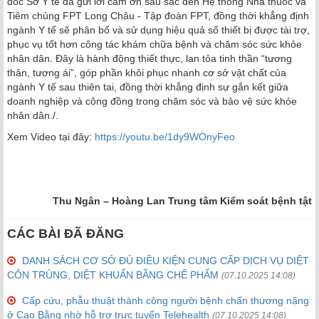
đốc Sở Y tế đã gửi lời cảm ơn sâu sắc đến Hệ thống Nhà thuốc và
Tiêm chủng FPT Long Châu - Tập đoàn FPT, đồng thời khẳng định
ngành Y tế sẽ phân bổ và sử dụng hiệu quả số thiết bị được tài trợ,
phục vụ tốt hơn công tác khám chữa bệnh và chăm sóc sức khỏe
nhân dân. Đây là hành động thiết thực, lan tỏa tinh thần “tương
thân, tương ái”, góp phần khôi phục nhanh cơ sở vật chất của
ngành Y tế sau thiên tai, đồng thời khẳng định sự gắn kết giữa
doanh nghiệp và cộng đồng trong chăm sóc và bảo vệ sức khỏe
nhân dân./.
Xem Video tại đây:
https://youtu.be/1dy9WOnyFeo
Thu Ngân – Hoàng Lan Trung tâm Kiểm soát bệnh tật
CÁC BÀI ĐÃ ĐĂNG
DANH SÁCH CƠ SỞ ĐỦ ĐIỀU KIỆN CUNG CẤP DỊCH VỤ DIỆT
CÔN TRÙNG, DIỆT KHUẨN BẰNG CHẾ PHẨM
(07.10.2025 14:08)
Cấp cứu, phẫu thuật thành công người bệnh chấn thương nặng
ở Cao Bằng nhờ hỗ trợ trực tuyến Telehealth
(07.10.2025 14:08)