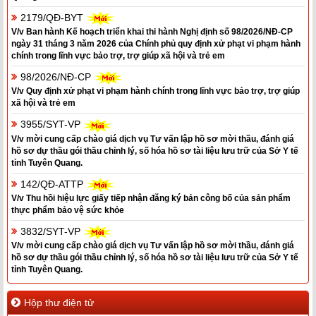
2179/QĐ-BYT
V/v Ban hành Kế hoạch triển khai thi hành Nghị định số 98/2026/NĐ-CP
ngày 31 tháng 3 năm 2026 của Chính phủ quy định xử phạt vi phạm hành
chính trong lĩnh vực bảo trợ, trợ giúp xã hội và trẻ em
98/2026/NĐ-CP
V/v Quy định xử phạt vi phạm hành chính trong lĩnh vực bảo trợ, trợ giúp
xã hội và trẻ em
3955/SYT-VP
V/v mời cung cấp chào giá dịch vụ Tư vấn lập hồ sơ mời thầu, đánh giá
hồ sơ dự thầu gói thầu chỉnh lý, số hóa hồ sơ tài liệu lưu trữ của Sở Y tế
tỉnh Tuyên Quang.
142/QĐ-ATTP
V/v Thu hồi hiệu lực giấy tiếp nhận đăng ký bản công bố của sản phẩm
thực phẩm bảo vệ sức khỏe
3832/SYT-VP
V/v mời cung cấp chào giá dịch vụ Tư vấn lập hồ sơ mời thầu, đánh giá
hồ sơ dự thầu gói thầu chỉnh lý, số hóa hồ sơ tài liệu lưu trữ của Sở Y tế
tỉnh Tuyên Quang.
Hộp thư điện tử