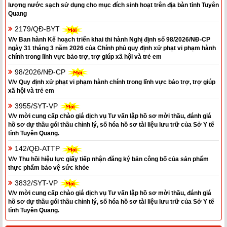
lượng nước sạch sử dụng cho mục đích sinh hoạt trên địa bàn tỉnh Tuyên
Quang
2179/QĐ-BYT
V/v Ban hành Kế hoạch triển khai thi hành Nghị định số 98/2026/NĐ-CP
ngày 31 tháng 3 năm 2026 của Chính phủ quy định xử phạt vi phạm hành
chính trong lĩnh vực bảo trợ, trợ giúp xã hội và trẻ em
98/2026/NĐ-CP
V/v Quy định xử phạt vi phạm hành chính trong lĩnh vực bảo trợ, trợ giúp
xã hội và trẻ em
3955/SYT-VP
V/v mời cung cấp chào giá dịch vụ Tư vấn lập hồ sơ mời thầu, đánh giá
hồ sơ dự thầu gói thầu chỉnh lý, số hóa hồ sơ tài liệu lưu trữ của Sở Y tế
tỉnh Tuyên Quang.
142/QĐ-ATTP
V/v Thu hồi hiệu lực giấy tiếp nhận đăng ký bản công bố của sản phẩm
thực phẩm bảo vệ sức khỏe
3832/SYT-VP
V/v mời cung cấp chào giá dịch vụ Tư vấn lập hồ sơ mời thầu, đánh giá
hồ sơ dự thầu gói thầu chỉnh lý, số hóa hồ sơ tài liệu lưu trữ của Sở Y tế
tỉnh Tuyên Quang.