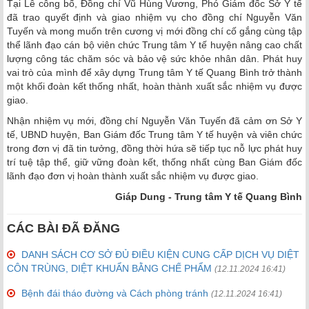
Tại Lễ công bố, Đồng chí Vũ Hùng Vương, Phó Giám đốc Sở Y tế
đã trao quyết định và giao nhiệm vụ cho đồng chí Nguyễn Văn
Tuyến và mong muốn trên cương vị mới đồng chí cố gắng cùng tập
thể lãnh đạo cán bộ viên chức Trung tâm Y tế huyện nâng cao chất
lượng công tác chăm sóc và bảo vệ sức khỏe nhân dân. Phát huy
vai trò của mình để xây dựng Trung tâm Y tế Quang Bình trở thành
một khối đoàn kết thống nhất, hoàn thành xuất sắc nhiệm vụ được
giao.
Nhận nhiệm vụ mới, đồng chí Nguyễn Văn Tuyến đã cảm ơn Sở Y
tế, UBND huyện, Ban Giám đốc Trung tâm Y tế huyện và viên chức
trong đơn vị đã tin tưởng, đồng thời hứa sẽ tiếp tục nỗ lực phát huy
trí tuệ tập thể, giữ vững đoàn kết, thống nhất cùng Ban Giám đốc
lãnh đạo đơn vị hoàn thành xuất sắc nhiệm vụ được giao.
Giáp Dung - Trung tâm Y tế Quang Bình
CÁC BÀI ĐÃ ĐĂNG
DANH SÁCH CƠ SỞ ĐỦ ĐIỀU KIỆN CUNG CẤP DỊCH VỤ DIỆT
CÔN TRÙNG, DIỆT KHUẨN BẰNG CHẾ PHẨM
(12.11.2024 16:41)
Bệnh đái tháo đường và Cách phòng tránh
(12.11.2024 16:41)