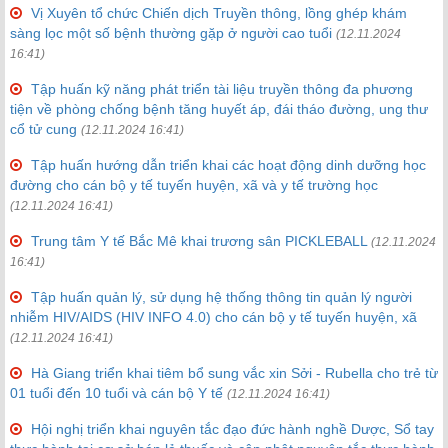
Vị Xuyên tổ chức Chiến dịch Truyền thông, lồng ghép khám
sàng lọc một số bệnh thường gặp ở người cao tuổi
(12.11.2024
16:41)
Tập huấn kỹ năng phát triển tài liệu truyền thông đa phương
tiện về phòng chống bệnh tăng huyết áp, đái tháo đường, ung thư
cổ tử cung
(12.11.2024 16:41)
Tập huấn hướng dẫn triển khai các hoạt động dinh dưỡng học
đường cho cán bộ y tế tuyến huyện, xã và y tế trường học
(12.11.2024 16:41)
Trung tâm Y tế Bắc Mê khai trương sân PICKLEBALL
(12.11.2024
16:41)
Tập huấn quản lý, sử dụng hệ thống thông tin quản lý người
nhiễm HIV/AIDS (HIV INFO 4.0) cho cán bộ y tế tuyến huyện, xã
(12.11.2024 16:41)
Hà Giang triển khai tiêm bổ sung vắc xin Sởi - Rubella cho trẻ từ
01 tuổi đến 10 tuổi và cán bộ Y tế
(12.11.2024 16:41)
Hội nghị triển khai nguyên tắc đạo đức hành nghề Dược, Sổ tay