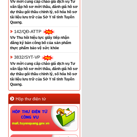
V/v mời cung cấp chào giá dịch vụ Tư
vấn lập hồ sơ mời thầu, đánh giá hồ sơ
dự thầu gói thầu chỉnh lý, số hóa hồ sơ
tài liệu lưu trữ của Sở Y tế tỉnh Tuyên
Quang.
142/QĐ-ATTP
V/v Thu hồi hiệu lực giấy tiếp nhận
đăng ký bản công bố của sản phẩm
thực phẩm bảo vệ sức khỏe
3832/SYT-VP
V/v mời cung cấp chào giá dịch vụ Tư
vấn lập hồ sơ mời thầu, đánh giá hồ sơ
dự thầu gói thầu chỉnh lý, số hóa hồ sơ
tài liệu lưu trữ của Sở Y tế tỉnh Tuyên
Quang.
Hộp thư điện tử