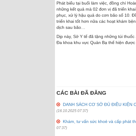
Phát biểu tại buổi làm việc, đồng chí H
những kết quả mà 02 đơn vị đã triển kha
phục, xử lý hậu quả do cơn bão số 10. Đồn
triển khai tốt hơn nữa các hoạt khám bện
dịch sau bão…
Dịp này, Sở Y tế đã tặng những túi thuố
Đa khoa khu vực Quản Bạ thể hiện được s
CÁC BÀI ĐÃ ĐĂNG
DANH SÁCH CƠ SỞ ĐỦ ĐIỀU KIỆN 
(16.10.2025 07:37)
Khám, tư vấn sức khoẻ và cấp phát t
07:37)