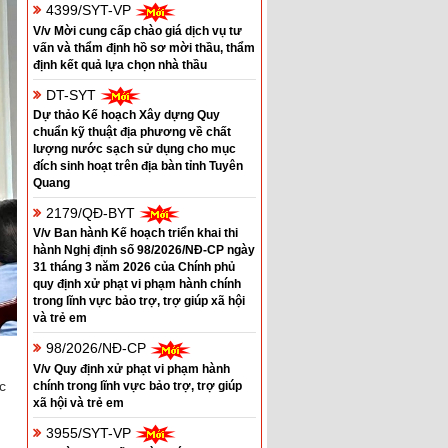
4399/SYT-VP
V/v Mời cung cấp chào giá dịch vụ tư
vấn và thẩm định hồ sơ mời thầu, thẩm
định kết quả lựa chọn nhà thầu
DT-SYT
Dự thảo Kế hoạch Xây dựng Quy
chuẩn kỹ thuật địa phương về chất
lượng nước sạch sử dụng cho mục
đích sinh hoạt trên địa bàn tỉnh Tuyên
Quang
2179/QĐ-BYT
V/v Ban hành Kế hoạch triển khai thi
hành Nghị định số 98/2026/NĐ-CP ngày
31 tháng 3 năm 2026 của Chính phủ
quy định xử phạt vi phạm hành chính
trong lĩnh vực bảo trợ, trợ giúp xã hội
và trẻ em
98/2026/NĐ-CP
V/v Quy định xử phạt vi phạm hành
c
chính trong lĩnh vực bảo trợ, trợ giúp
xã hội và trẻ em
3955/SYT-VP