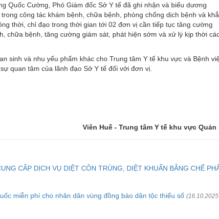
oàng Quốc Cường, Phó Giám đốc Sở Y tế đã ghi nhận và biểu dương
i trong công tác khám bệnh, chữa bệnh, phòng chống dịch bệnh và kh
g thời, chỉ đạo trong thời gian tới 02 đơn vị cần tiếp tục tăng cường
h, chữa bệnh, tăng cường giám sát, phát hiện sớm và xử lý kịp thời cá
c an sinh và nhu yếu phẩm khác cho Trung tâm Y tế khu vực và Bệnh vi
ự quan tâm của lãnh đạo Sở Y tế đối với đơn vị.
Viên Huế - Trung tâm Y tế khu vực Quản
CUNG CẤP DỊCH VỤ DIỆT CÔN TRÙNG, DIỆT KHUẨN BẰNG CHẾ PH
huốc miễn phí cho nhân dân vùng đồng bào dân tộc thiểu số
(16.10.2025