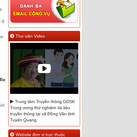
ắc
c ổ
Thư viện Video
ện
 Bạ
Trung tâm Truyền thông GDSK
ẨM
Trung ương thử nghiệm tài liệu
truyền thông tại xã Đồng Văn tỉnh
Tuyên Quang
Phóng sự hưởng ứng ngày
Website đơn vị trực thuộc
Quốc tế Điều dưỡng