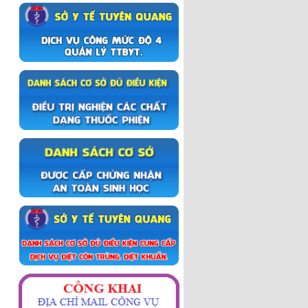
Đỡ đẻ thường phần 2
Đỡ để thường phần 1
Sinh mổ
Lẻ loi người thầy thuốc
Chiến dịch truyền thông Tay-
Chân- Miệng
Trập trùng mây núi Hà Giang
Khoảnh khắc Hà Giang
Du lịch Hà Giang 2017