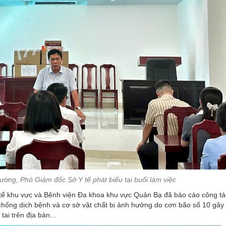
ờng, Phó Giám đốc Sở Y tế phát biểu tại buổi làm việc
 tế khu vực và Bệnh viện Đa khoa khu vực Quản Bạ đã báo cáo công tá
hống dịch bệnh và cơ sở vật chất bị ảnh hưởng do cơn bão số 10 gây
ai trên địa bàn...