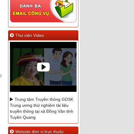
Thư viện Video
Ồ
G
Trung tâm Truyền thông GDSK
Trung ương thử nghiệm tài liệu
truyền thông tại xã Đồng Văn tỉnh
Tuyên Quang
Phóng sự hưởng ứng ngày
Website đơn vị trực thuộc
Quốc tế Điều dưỡng