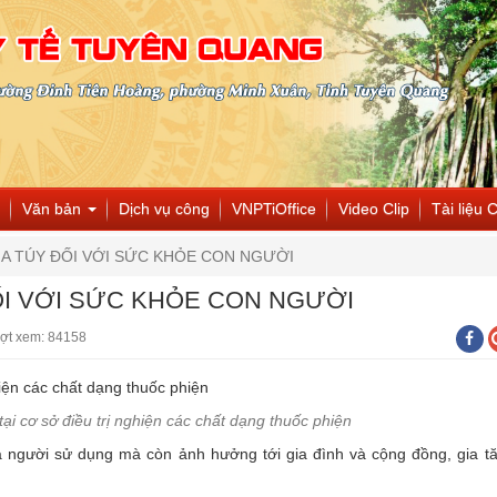
Văn bản
Dịch vụ công
VNPTiOffice
Video Clip
Tài liệu 
MA TÚY ĐỐI VỚI SỨC KHỎE CON NGƯỜI
ỐI VỚI SỨC KHỎE CON NGƯỜI
ợt xem: 84158
i cơ sở điều trị nghiện các chất dạng thuốc phiện
a người sử dụng mà còn ảnh hưởng tới gia đình và cộng đồng, gia t