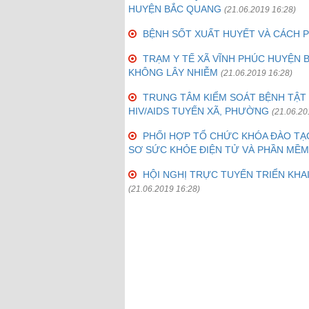
HUYỆN BẮC QUANG
(21.06.2019 16:28)
BỆNH SỐT XUẤT HUYẾT VÀ CÁCH
TRẠM Y TẾ XÃ VĨNH PHÚC HUYỆN 
KHÔNG LÂY NHIỄM
(21.06.2019 16:28)
TRUNG TÂM KIỂM SOÁT BỆNH TẬT
HIV/AIDS TUYẾN XÃ, PHƯỜNG
(21.06.20
PHỐI HỢP TỔ CHỨC KHÓA ĐÀO TẠ
SƠ SỨC KHỎE ĐIỆN TỬ VÀ PHẦN MỀM
HỘI NGHỊ TRỰC TUYẾN TRIỂN KHA
(21.06.2019 16:28)