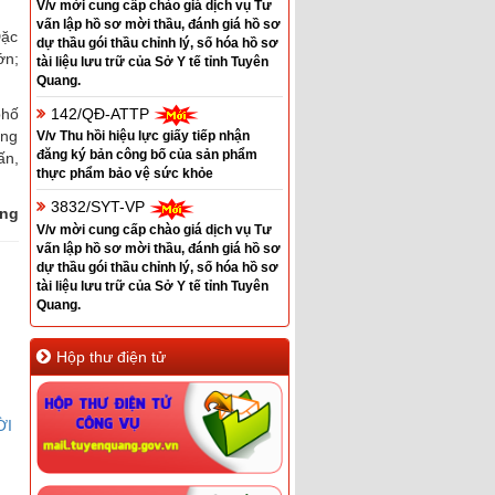
V/v mời cung cấp chào giá dịch vụ Tư
vấn lập hồ sơ mời thầu, đánh giá hồ sơ
Đặc
dự thầu gói thầu chỉnh lý, số hóa hồ sơ
ớn;
tài liệu lưu trữ của Sở Y tế tỉnh Tuyên
Quang.
phố
142/QĐ-ATTP
ờng
V/v Thu hồi hiệu lực giấy tiếp nhận
đăng ký bản công bố của sản phẩm
ấn,
thực phẩm bảo vệ sức khỏe
3832/SYT-VP
ơng
V/v mời cung cấp chào giá dịch vụ Tư
vấn lập hồ sơ mời thầu, đánh giá hồ sơ
dự thầu gói thầu chỉnh lý, số hóa hồ sơ
tài liệu lưu trữ của Sở Y tế tỉnh Tuyên
Quang.
Hộp thư điện tử
ỜI