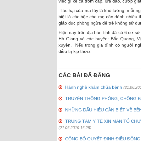
việc gì kể cả trộm cắp, lừa đảo, cướp giậ
Tác hại của ma túy là khó lường, mỗi n
biệt là các bậc cha mẹ cần dành nhiều th
giáo dục phòng ngừa để trẻ không sử dụn
Hiện nay trên địa bàn tỉnh đã có 6 cơ sở
Hà Giang và các huyện: Bắc Quang, Vị
xuyên. Nếu trong gia đình có người ngh
điều trị kịp thời./.
CÁC BÀI ĐÃ ĐĂNG
Hành nghề khám chữa bệnh
(21.06.20
TRUYỀN THÔNG PHÒNG, CHỐNG B
NHỮNG DẤU HIỆU CẦN BIẾT VỀ BỆ
TRUNG TÂM Y TẾ XÍN MẦN TỔ CHỨ
(21.06.2019 16:28)
CÔNG BỐ QUYẾT ĐỊNH ĐIỀU ĐỘNG