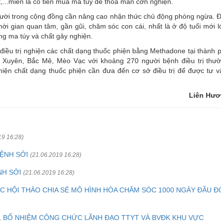
t,...miễn là có tiền mua ma túy để thỏa mãn cơn nghiện.
gười trong cộng đồng cần nâng cao nhận thức chủ động phòng ngừa. 
ời gian quan tâm, gần gũi, chăm sóc con cái, nhất là ở độ tuổi mới l
g ma túy và chất gây nghiện.
 điều trị nghiện các chất dạng thuốc phiện bằng Methadone tại thành 
 Xuyên, Bắc Mê, Mèo Vạc với khoảng 270 người bệnh điều trị thư
iện chất dạng thuốc phiện cần đưa đến cơ sở điều trị để được tư v
Liên Hư
19 16:28)
ỆNH SỞI
(21.06.2019 16:28)
NH SỞI
(21.06.2019 16:28)
C HỘI THẢO CHIA SẺ MÔ HÌNH HÓA CHĂM SÓC 1000 NGÀY ĐẦU Đ
, BỔ NHIỆM CÔNG CHỨC LÃNH ĐẠO TTYT VÀ BVĐK KHU VỰC