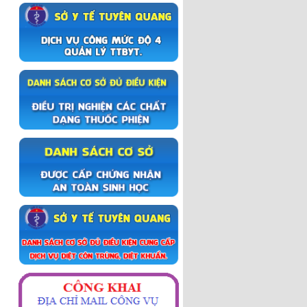
Đỡ đẻ thường phần 2
Đỡ để thường phần 1
Sinh mổ
Lẻ loi người thầy thuốc
Chiến dịch truyền thông Tay-
Chân- Miệng
Trập trùng mây núi Hà Giang
Khoảnh khắc Hà Giang
Du lịch Hà Giang 2017