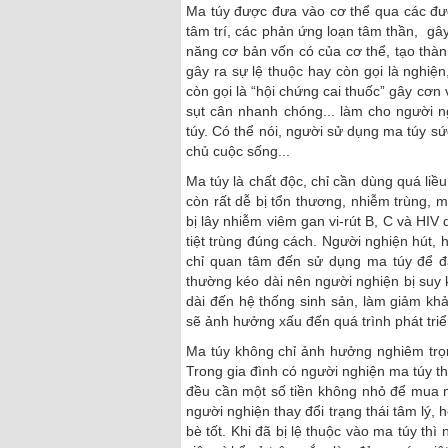
Ma túy được đưa vào cơ thể qua các đường
tâm trí, các phản ứng loạn tâm thần, gâ
năng cơ bản vốn có của cơ thể, tạo thà
gây ra sự lệ thuộc hay còn gọi là nghiện
còn gọi là “hội chứng cai thuốc” gây cơn
sụt cân nhanh chóng... làm cho người 
túy. Có thể nói, người sử dụng ma túy sứ
chủ cuộc sống...
Ma túy là chất độc, chỉ cần dùng quá li
còn rất dễ bị tổn thương, nhiễm trùng,
bị lây nhiễm viêm gan vi-rút B, C và H
tiệt trùng đúng cách. Người nghiện hút, 
chỉ quan tâm đến sử dụng ma túy để đạ
thường kéo dài nên người nghiện bị suy k
dài đến hệ thống sinh sản, làm giảm kh
sẽ ảnh hưởng xấu đến quá trình phát triển
Ma túy không chỉ ảnh hưởng nghiêm trọ
Trong gia đình có người nghiện ma túy 
đều cần một số tiền không nhỏ để mua m
người nghiện thay đổi trạng thái tâm lý,
bè tốt. Khi đã bị lệ thuộc vào ma túy th