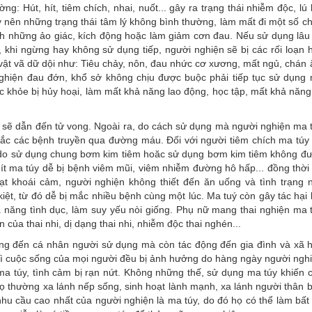
: Hút, hít, tiêm chích, nhai, nuốt... gây ra trạng thái nhiễm độc, lú 
y nên những trạng thái tâm lý không bình thường, làm mất đi một số c
nh những ảo giác, kích động hoặc làm giảm cơn đau. Nếu sử dụng lâu
, khi ngừng hay không sử dụng tiếp, người nghiện sẽ bị các rối loạn 
 vật vã dữ dội như: Tiêu chảy, nôn, đau nhức cơ xương, mất ngủ, chán 
nghiện đau đớn, khổ sở không chịu được buộc phải tiếp tục sử dụng
c khỏe bị hủy hoại, làm mất khả năng lao động, học tập, mất khả năng
ều sẽ dẫn đến tử vong. Ngoài ra, do cách sử dụng mà người nghiện ma 
 mắc các bệnh truyền qua đường máu. Đối với người tiêm chích ma túy
IV do sử dụng chung bơm kim tiêm hoăc sử dụng bơm kim tiêm không đ
hít ma túy dễ bị bệnh viêm mũi, viêm nhiễm đường hô hấp... đồng thời
t khoái cảm, người nghiện không thiết đến ăn uống và tình trạng 
iệt, từ đó dễ bị mắc nhiều bệnh cùng một lúc. Ma tuý còn gây tác hại 
ả năng tình dục, làm suy yếu nòi giống. Phụ nữ mang thai nghiện ma 
 của thai nhi, dị dạng thai nhi, nhiễm độc thai nghén...
ng đến cá nhân người sử dụng mà còn tác động đến gia đình và xã h
thì cuộc sống của mọi người đều bị ảnh hưởng do hàng ngày người ngh
a túy, tình cảm bị rạn nứt. Không những thế, sử dụng ma túy khiến 
 họ thường xa lánh nếp sống, sinh hoạt lành mạnh, xa lánh người thân 
ì nhu cầu cao nhất của người nghiện là ma túy, do đó họ có thể làm bất