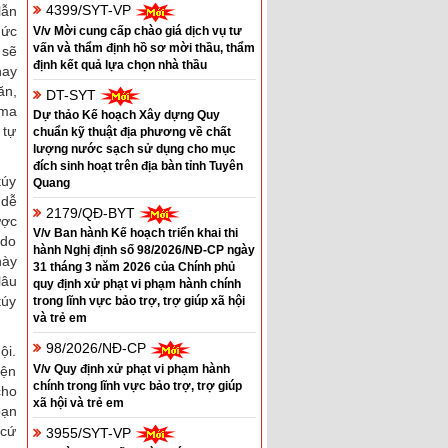
4399/SYT-VP
lẫn
hức
V/v Mời cung cấp chào giá dịch vụ tư
vấn và thẩm định hồ sơ mời thầu, thẩm
 sẽ
định kết quả lựa chọn nhà thầu
hay
ăn,
DT-SYT
 ma
Dự thảo Kế hoạch Xây dựng Quy
 tự
chuẩn kỹ thuật địa phương về chất
lượng nước sạch sử dụng cho mục
đích sinh hoạt trên địa bàn tỉnh Tuyên
túy
Quang
 dễ
2179/QĐ-BYT
ược
V/v Ban hành Kế hoạch triển khai thi
 do
hành Nghị định số 98/2026/NĐ-CP ngày
này
31 tháng 3 năm 2026 của Chính phủ
lâu
quy định xử phạt vi phạm hành chính
túy
trong lĩnh vực bảo trợ, trợ giúp xã hội
và trẻ em
98/2026/NĐ-CP
ội.
V/v Quy định xử phạt vi phạm hành
iện
chính trong lĩnh vực bảo trợ, trợ giúp
cho
xã hội và trẻ em
bạn
 cứ
3955/SYT-VP