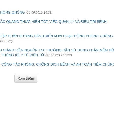
 PHÒNG CHỐNG
(21.06.2019 16:28)
BẮC QUANG THỰC HIỆN TỐT VIỆC QUẢN LÝ VÀ ĐIỀU TRỊ BỆNH
 TẬP HUẤN HƯỚNG DẪN TRIỂN KHAI HOẠT ĐỘNG PHÒNG CHỐNG
19 16:28)
O GIẢNG VIÊN NGUỒN TOT, HƯỚNG DẪN SỬ DỤNG PHẦN MỀM H
 THỐNG KÊ Y TẾ ĐIỆN TỬ
(21.06.2019 16:28)
I CÔNG TÁC PHÒNG, CHỐNG DỊCH BỆNH VÀ AN TOÀN TIÊM CHỦN
Xem thêm