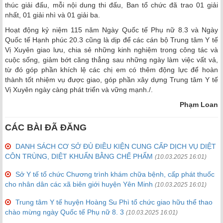
thúc giải đấu, mỗi nội dung thi đấu, Ban tổ chức đã trao 01 giải
nhất, 01 giải nhì và 01 giải ba.
Hoạt động kỷ niệm 115 năm Ngày Quốc tế Phụ nữ 8.3 và Ngày
Quốc tế Hạnh phúc 20.3 cũng là dịp để các cán bộ Trung tâm Y tế
Vị Xuyên giao lưu, chia sẻ những kinh nghiệm trong công tác và
cuộc sống, giảm bớt căng thẳng sau những ngày làm việc vất vả,
từ đó góp phần khích lệ các chị em có thêm động lực để hoàn
thành tốt nhiệm vụ được giao, góp phần xây dựng Trung tâm Y tế
Vị Xuyên ngày càng phát triển và vững mạnh./.
Phạm Loan
CÁC BÀI ĐÃ ĐĂNG
DANH SÁCH CƠ SỞ ĐỦ ĐIỀU KIỆN CUNG CẤP DỊCH VỤ DIỆT
CÔN TRÙNG, DIỆT KHUẨN BẰNG CHẾ PHẨM
(10.03.2025 16:01)
Sở Y tế tổ chức Chương trình khám chữa bệnh, cấp phát thuốc
cho nhân dân các xã biên giới huyện Yên Minh
(10.03.2025 16:01)
Trung tâm Y tế huyện Hoàng Su Phì tổ chức giao hữu thể thao
chào mừng ngày Quốc tế Phụ nữ 8. 3
(10.03.2025 16:01)