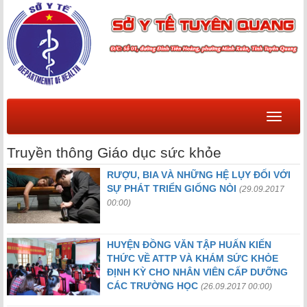
Menu
Truyền thông Giáo dục sức khỏe
RƯỢU, BIA VÀ NHỮNG HỆ LỤY ĐỐI VỚI
SỰ PHÁT TRIỂN GIỐNG NÒI
(29.09.2017
00:00)
HUYỆN ĐỒNG VĂN TẬP HUẤN KIẾN
THỨC VỀ ATTP VÀ KHÁM SỨC KHỎE
ĐỊNH KỲ CHO NHÂN VIÊN CẤP DƯỠNG
CÁC TRƯỜNG HỌC
(26.09.2017 00:00)