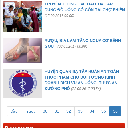
TRUYỀN THÔNG TÁC HẠI CỦA LẠM
DỤNG ĐỒ UỐNG CÓ CỒN TẠI CHỢ PHIÊN
(15.09.2017 00:00)
RƯỢU, BIA LÀM TĂNG NGUY CƠ BỆNH
GOUT
(06.09.2017 00:00)
HUYỆN QUẢN BẠ TẬP HUẤN AN TOÀN
THỰC PHẨM CHO ĐỐI TƯỢNG KINH
DOANH DỊCH VỤ ĂN UỐNG, THỨC ĂN
ĐƯỜNG PHỐ
(22.08.2017 23:54)
(curre
Đầu
Trước
30
31
32
33
34
35
36
Văn bản mới