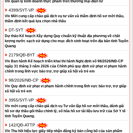
V/v quản lý kinh doanh thực phẩm trên thương mại điện tử
4399/SYT-VP
V/v Mời cung cấp chào giá dịch vụ tư vấn và thẩm định hồ sơ mời thầu,
thẩm định kết quả lựa chọn nhà thầu
DT-SYT
Dự thảo Kế hoạch Xây dựng Quy chuẩn kỹ thuật địa phương về chất
lượng nước sạch sử dụng cho mục đích sinh hoạt trên địa bàn tỉnh Tuyên
Quang
2179/QĐ-BYT
V/v Ban hành Kế hoạch triển khai thi hành Nghị định số 98/2026/NĐ-CP
ngày 31 tháng 3 năm 2026 của Chính phủ quy định xử phạt vi phạm hành
chính trong lĩnh vực bảo trợ, trợ giúp xã hội và trẻ em
98/2026/NĐ-CP
V/v Quy định xử phạt vi phạm hành chính trong lĩnh vực bảo trợ, trợ giúp
xã hội và trẻ em
3955/SYT-VP
V/v mời cung cấp chào giá dịch vụ Tư vấn lập hồ sơ mời thầu, đánh giá
hồ sơ dự thầu gói thầu chỉnh lý, số hóa hồ sơ tài liệu lưu trữ của Sở Y tế
tỉnh Tuyên Quang.
142/QĐ-ATTP
V/v Thu hồi hiệu lực giấy tiếp nhận đăng ký bản công bố của sản phẩm