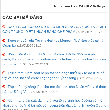
Ninh Tiến Lai-BVĐKKV Vị Xuyên
CÁC BÀI ĐÃ ĐĂNG
DANH SÁCH CƠ SỞ ĐỦ ĐIỀU KIỆN CUNG CẤP DỊCH VỤ DIỆT
CÔN TRÙNG, DIỆT KHUẨN BẰNG CHẾ PHẨM
(11.05.2026 13:17)
Đoàn chuyên gia Trường Đại học Monash (Úc) làm việc tại xã
Quản Bạ
(11.05.2026 13:17)
Bệnh viện đa khoa Hà Giang tổ chức Hội thi “Đổi mới phong
cách, thái độ phục vụ của nhân viên y tế hướng tới sự hài lòng của
người bệnh”
(11.05.2026 13:17)
Trung tâm Kiểm soát bệnh tật tiếp nhận thiết bị y tế do IOM hỗ
trợ và phối hợp tổ chức hoạt động truyền thông
(11.05.2026 13:17)
Tập huấn kỹ năng làm cha mẹ tích cực cho Nhân viên y tế thôn,
bản tại Đồng Văn.
(11.05.2026 13:17)
Kiểm tra, giám sát, đánh giá yếu tố vệ sinh học đường và triển
khai công tác Y tế tại một số trường trên địa bàn tỉnh Tuyên Quang