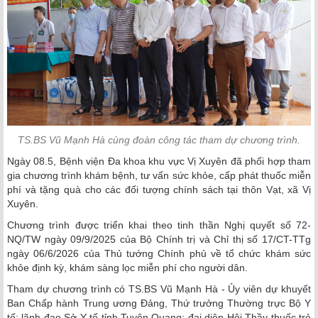
TS.BS Vũ Mạnh Hà cùng đoàn công tác tham dự chương trình.
Ngày 08.5, Bệnh viện Đa khoa khu vực Vị Xuyên đã phối hợp tham
gia chương trình khám bệnh, tư vấn sức khỏe, cấp phát thuốc miễn
phí và tặng quà cho các đối tượng chính sách tại thôn Vạt, xã Vị
Xuyên.
Chương trình được triển khai theo tinh thần Nghị quyết số 72-
NQ/TW ngày 09/9/2025 của Bộ Chính trị và Chỉ thị số 17/CT-TTg
ngày 06/6/2026 của Thủ tướng Chính phủ về tổ chức khám sức
khỏe định kỳ, khám sàng lọc miễn phí cho người dân.
Tham dự chương trình có TS.BS Vũ Mạnh Hà - Ủy viên dự khuyết
Ban Chấp hành Trung ương Đảng, Thứ trưởng Thường trực Bộ Y
tế; lãnh đạo Sở Y tế tỉnh Tuyên Quang; đại diện Hội Thầy thuốc trẻ