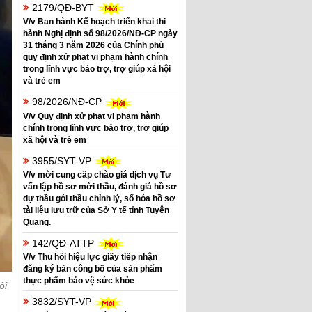
2179/QĐ-BYT
V/v Ban hành Kế hoạch triển khai thi
hành Nghị định số 98/2026/NĐ-CP ngày
31 tháng 3 năm 2026 của Chính phủ
quy định xử phạt vi phạm hành chính
trong lĩnh vực bảo trợ, trợ giúp xã hội
và trẻ em
98/2026/NĐ-CP
V/v Quy định xử phạt vi phạm hành
chính trong lĩnh vực bảo trợ, trợ giúp
xã hội và trẻ em
3955/SYT-VP
V/v mời cung cấp chào giá dịch vụ Tư
vấn lập hồ sơ mời thầu, đánh giá hồ sơ
dự thầu gói thầu chỉnh lý, số hóa hồ sơ
tài liệu lưu trữ của Sở Y tế tỉnh Tuyên
Quang.
142/QĐ-ATTP
V/v Thu hồi hiệu lực giấy tiếp nhận
đăng ký bản công bố của sản phẩm
thực phẩm bảo vệ sức khỏe
ội
3832/SYT-VP