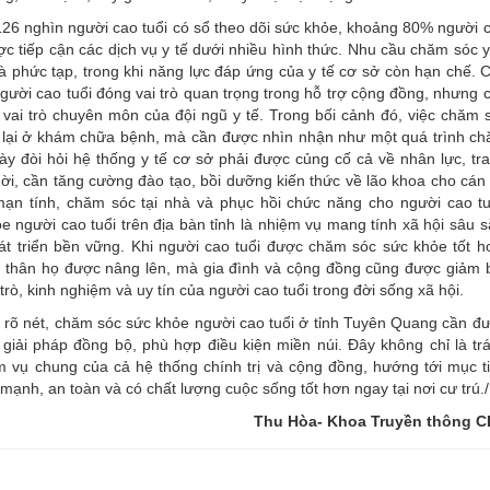
 126 nghìn người cao tuổi có sổ theo dõi sức khỏe, khoảng 80% người 
c tiếp cận các dịch vụ y tế dưới nhiều hình thức. Nhu cầu chăm sóc y
à phức tạp, trong khi năng lực đáp ứng của y tế cơ sở còn hạn chế. 
gười cao tuổi đóng vai trò quan trọng trong hỗ trợ cộng đồng, nhưng 
 vai trò chuyên môn của đội ngũ y tế. Trong bối cảnh đó, việc chăm 
g lại ở khám chữa bệnh, mà cần được nhìn nhận như một quá trình c
 này đòi hỏi hệ thống y tế cơ sở phải được củng cố cả về nhân lực, tr
hời, cần tăng cường đào tạo, bồi dưỡng kiến thức về lão khoa cho cán
mạn tính, chăm sóc tại nhà và phục hồi chức năng cho người cao tu
 người cao tuổi trên địa bàn tỉnh là nhiệm vụ mang tính xã hội sâu s
át triển bền vững. Khi người cao tuổi được chăm sóc sức khỏe tốt h
n thân họ được nâng lên, mà gia đình và cộng đồng cũng được giảm 
trò, kinh nghiệm và uy tín của người cao tuổi trong đời sống xã hội.
 rõ nét, chăm sóc sức khỏe người cao tuổi ở tỉnh Tuyên Quang cần đ
giải pháp đồng bộ, phù hợp điều kiện miền núi. Đây không chỉ là tr
m vụ chung của cả hệ thống chính trị và cộng đồng, hướng tới mục t
nh, an toàn và có chất lượng cuộc sống tốt hơn ngay tại nơi cư trú./
Thu Hòa- Khoa Truyền thông 