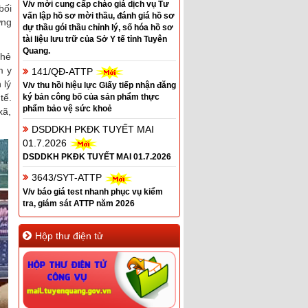
V/v mời cung cấp chào giá dịch vụ Tư
bối
vấn lập hồ sơ mời thầu, đánh giá hồ sơ
ững
dự thầu gói thầu chỉnh lý, số hóa hồ sơ
tài liệu lưu trữ của Sở Y tế tỉnh Tuyên
Quang.
thẻ
m y
141/QĐ-ATTP
 lý
V/v thu hồi hiệu lực Giấy tiếp nhận đăng
ký bản công bố của sản phẩm thực
tế.
phẩm bảo vệ sức khoẻ
xã,
DSDDKH PKĐK TUYẾT MAI
01.7.2026
DSDDKH PKĐK TUYẾT MAI 01.7.2026
3643/SYT-ATTP
V/v báo giá test nhanh phục vụ kiểm
tra, giám sát ATTP năm 2026
Hộp thư điện tử