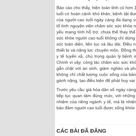
Báo cáo cho thấy, hiện toàn tỉnh có hơn
tuổi có hoàn cảnh khó khăn, bệnh tật đượ
của người cao tuổi ngày càng đa dạng v
tổ tình nguyện viên chăm sóc sức khỏe n
yếu mang tính hỗ trợ, chưa thể thay thế
sức khỏe người cao tuổi không chỉ dừn
sóc toàn diện, liên tục và lâu dài. Điều
thiết bị và năng lực chuyên môn. Đồng t
y tế tuyến xã, chú trọng quản lý bệnh 
Chính vì vậy, công tác chăm sóc sức khỏe
gắn chặt với an sinh, giảm nghèo và ph
không chỉ chất lượng cuộc sống của bả
gánh nặng, tạo điều kiện để phát huy vai 
Trước yêu cầu già hóa dân số ngày càng
tiếp tục quan tâm đúng mức, với những 
nhiệm của riêng ngành y tế, mà là nhiệ
bảo đảm người cao tuổi được sống khỏe mạ
CÁC BÀI ĐÃ ĐĂNG