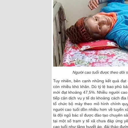
Người cao tuổi được theo dõi 
Tuy nhiên, bên cạnh những kết quả đạt 
còn nhiều khó khăn. Dù tỷ lệ bao phủ bả
mới đạt khoảng 47,5%. Nhiều người cao t
tiếp cận dịch vụ y tế do khoảng cách địa 
tổ chức bộ máy theo mô hình chính quy
người cao tuổi dồn nhiều hơn về tuyến xã
là đội ngũ bác sĩ được đào tạo chuyên sâu
tại một số trạm y tế xã chưa đáp ứng y
cao tuổi như tăng huyết áp, đái tháo đườ