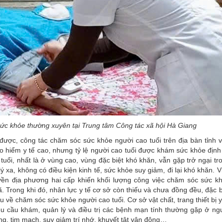
sức khỏe thường xuyên tại Trung tâm Công tác xã hội Hà Giang
được, công tác chăm sóc sức khỏe người cao tuổi trên địa bàn tỉnh 
o hiểm y tế cao, nhưng tỷ lệ người cao tuổi được khám sức khỏe định
uổi, nhất là ở vùng cao, vùng đặc biệt khó khăn, vẫn gặp trở ngại tr
lý xa, không có điều kiện kinh tế, sức khỏe suy giảm, đi lại khó khăn. V
ền địa phương hai cấp khiến khối lượng công việc chăm sóc sức k
. Trong khi đó, nhân lực y tế cơ sở còn thiếu và chưa đồng đều, đặc b
 về chăm sóc sức khỏe người cao tuổi. Cơ sở vật chất, trang thiết bị y
êu cầu khám, quản lý và điều trị các bệnh mạn tính thường gặp ở ng
ng, tim mạch, suy giảm trí nhớ, khuyết tật vận động…