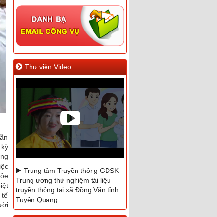
Thư viện Video
vẫn
 kỳ
ong
iệc
Trung tâm Truyền thông GDSK
hỏe
Trung ương thử nghiệm tài liệu
iệt
truyền thông tại xã Đồng Văn tỉnh
 tế
Tuyên Quang
ười
Phóng sự hưởng ứng ngày