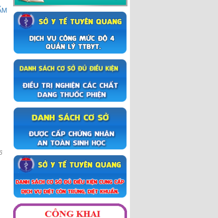
Đỡ đẻ thường phần 3
ẨM
Đỡ đẻ thường phần 2
Đỡ để thường phần 1
Sinh mổ
Lẻ loi người thầy thuốc
Chiến dịch truyền thông Tay-
Chân- Miệng
Trập trùng mây núi Hà Giang
Khoảnh khắc Hà Giang
Du lịch Hà Giang 2017
6