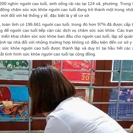
0 nghìn người cao tuổi, sinh sống rải rác tại 124 xã, phường. Trong 
t động chăm sóc sức khỏe người cao tuổi đang trở thành một trong nh
ới đối với hệ thống y tế, đặc biệt là y tế cơ sở.
 toàn tỉnh có 196.661 người cao tuổi, trong đó hơn 97% đã được cấp 
ng để người cao tuổi tiếp cận các dịch vụ chăm sóc sức khỏe. Các trạ
triển khai chăm sóc sức khỏe ban đầu cho người cao tuổi, lập sổ quản
nh tại nhà đối với những trường hợp không có điều kiện đến cơ sở y 
 sức khỏe người cao tuổi được thành lập và duy trì tại hầu hết các 
t tình hình sức khỏe người cao tuổi tại cộng đồng.