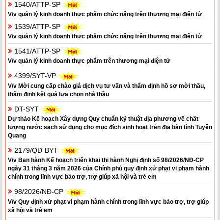
1540/ATTP-SP
V/v quản lý kinh doanh thực phẩm chức năng trên thương mại điện tử
1539/ATTP-SP
V/v quản lý kinh doanh thực phẩm chức năng trên thương mại điện tử
1541/ATTP-SP
V/v quản lý kinh doanh thực phẩm trên thương mại điện tử
4399/SYT-VP
V/v Mời cung cấp chào giá dịch vụ tư vấn và thẩm định hồ sơ mời thầu,
thẩm định kết quả lựa chọn nhà thầu
DT-SYT
Dự thảo Kế hoạch Xây dựng Quy chuẩn kỹ thuật địa phương về chất
lượng nước sạch sử dụng cho mục đích sinh hoạt trên địa bàn tỉnh Tuyên
Quang
2179/QĐ-BYT
V/v Ban hành Kế hoạch triển khai thi hành Nghị định số 98/2026/NĐ-CP
ngày 31 tháng 3 năm 2026 của Chính phủ quy định xử phạt vi phạm hành
chính trong lĩnh vực bảo trợ, trợ giúp xã hội và trẻ em
98/2026/NĐ-CP
V/v Quy định xử phạt vi phạm hành chính trong lĩnh vực bảo trợ, trợ giúp
xã hội và trẻ em