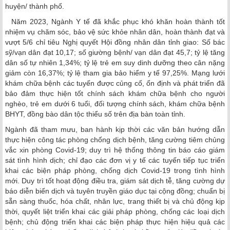
huyện/ thành phố.
Năm 2023, Ngành Y tế đã khắc phục khó khăn hoàn thành tốt
nhiệm vụ chăm sóc, bảo vệ sức khỏe nhân dân, hoàn thành đạt và
vượt 5/6 chỉ tiêu Nghị quyết Hội đồng nhân dân tỉnh giao: Số bác
sỹ/vạn dân đạt 10,17; số giường bệnh/ vạn dân đạt 45,7; tỷ lệ tăng
dân số tự nhiên 1,34%; tỷ lệ trẻ em suy dinh dưỡng theo cân nặng
giảm còn 16,37%; tỷ lệ tham gia bảo hiểm y tế 97,25%. Mạng lưới
khám chữa bệnh các tuyến được củng cố, ổn định và phát triển đã
bảo đảm thực hiện tốt chính sách khám chữa bệnh cho người
nghèo, trẻ em dưới 6 tuổi, đối tượng chính sách, khám chữa bệnh
BHYT, đồng bào dân tộc thiểu số trên địa bàn toàn tỉnh.
Ngành đã tham mưu, ban hành kịp thời các văn bản hướng dẫn
thực hiện công tác phòng chống dịch bệnh, tăng cường tiêm chủng
vắc xin phòng Covid-19; duy trì hệ thống thông tin báo cáo giám
sát tình hình dịch; chỉ đạo các đơn vị y tế các tuyến tiếp tục triển
khai các biện pháp phòng, chống dịch Covid-19 trong tình hình
mới. Duy trì tốt hoạt động điều tra, giám sát dịch tễ, tăng cường dự
báo diễn biến dịch và tuyên truyền giáo dục tại cộng đồng; chuẩn bị
sẵn sàng thuốc, hóa chất, nhân lực, trang thiết bị và chủ động kịp
thời, quyết liệt triển khai các giải pháp phòng, chống các loại dịch
bệnh; chủ động triển khai các biện pháp thực hiện hiệu quả các