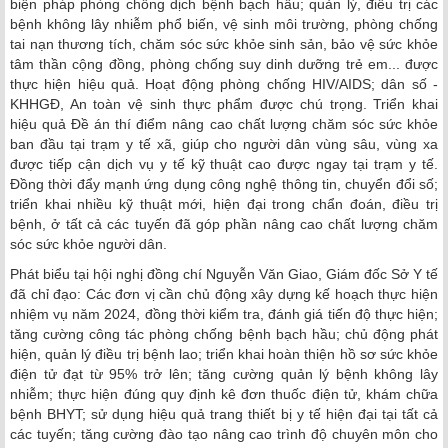
biện pháp phòng chống dịch bệnh bạch hầu; quản lý, điều trị các
bệnh không lây nhiễm phổ biến, vệ sinh môi trường, phòng chống
tai nạn thương tích, chăm sóc sức khỏe sinh sản, bảo vệ sức khỏe
tâm thần cộng đồng, phòng chống suy dinh dưỡng trẻ em... được
thực hiện hiệu quả. Hoạt động phòng chống HIV/AIDS; dân số -
KHHGĐ, An toàn vệ sinh thực phẩm được chú trọng. Triển khai
hiệu quả Đề án thí điểm nâng cao chất lượng chăm sóc sức khỏe
ban đầu tại trạm y tế xã, giúp cho người dân vùng sâu, vùng xa
được tiếp cận dịch vụ y tế kỹ thuật cao được ngay tại trạm y tế.
Đồng thời đẩy mạnh ứng dụng công nghệ thông tin, chuyển đổi số;
triển khai nhiều kỹ thuật mới, hiện đại trong chẩn đoán, điều trị
bệnh, ở tất cả các tuyến đã góp phần nâng cao chất lượng chăm
sóc sức khỏe người dân.
Phát biểu tại hội nghị đồng chí Nguyễn Văn Giao, Giám đốc Sở Y tế
đã chỉ đạo: Các đơn vị cần chủ động xây dựng kế hoạch thực hiện
nhiệm vụ năm 2024, đồng thời kiểm tra, đánh giá tiến độ thực hiện;
tăng cường công tác phòng chống bệnh bạch hầu; chủ động phát
hiện, quản lý điều trị bệnh lao; triển khai hoàn thiện hồ sơ sức khỏe
điện tử đạt từ 95% trở lên; tăng cường quản lý bệnh không lây
nhiễm; thực hiện đúng quy định kê đơn thuốc điện tử, khám chữa
bệnh BHYT; sử dụng hiệu quả trang thiết bị y tế hiện đại tại tất cả
các tuyến; tăng cường đào tạo nâng cao trình độ chuyên môn cho