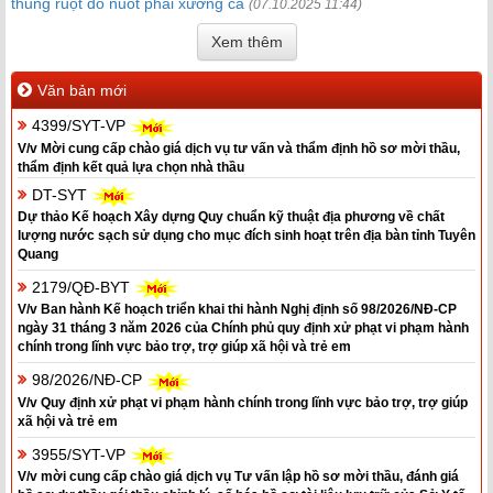
thủng ruột do nuốt phải xương cá
(07.10.2025 11:44)
Xem thêm
Văn bản mới
4399/SYT-VP
V/v Mời cung cấp chào giá dịch vụ tư vấn và thẩm định hồ sơ mời thầu,
thẩm định kết quả lựa chọn nhà thầu
DT-SYT
Dự thảo Kế hoạch Xây dựng Quy chuẩn kỹ thuật địa phương về chất
lượng nước sạch sử dụng cho mục đích sinh hoạt trên địa bàn tỉnh Tuyên
Quang
2179/QĐ-BYT
V/v Ban hành Kế hoạch triển khai thi hành Nghị định số 98/2026/NĐ-CP
ngày 31 tháng 3 năm 2026 của Chính phủ quy định xử phạt vi phạm hành
chính trong lĩnh vực bảo trợ, trợ giúp xã hội và trẻ em
98/2026/NĐ-CP
V/v Quy định xử phạt vi phạm hành chính trong lĩnh vực bảo trợ, trợ giúp
xã hội và trẻ em
3955/SYT-VP
V/v mời cung cấp chào giá dịch vụ Tư vấn lập hồ sơ mời thầu, đánh giá