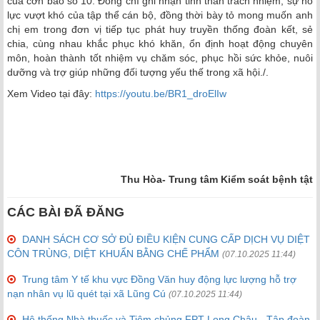
của cơn bão số 10. Đồng chí ghi nhận tinh thần trách nhiệm, sự nỗ
lực vượt khó của tập thể cán bộ, đồng thời bày tỏ mong muốn anh
chị em trong đơn vị tiếp tục phát huy truyền thống đoàn kết, sẻ
chia, cùng nhau khắc phục khó khăn, ổn định hoạt động chuyên
môn, hoàn thành tốt nhiệm vụ chăm sóc, phục hồi sức khỏe, nuôi
dưỡng và trợ giúp những đối tượng yếu thế trong xã hội./.
Xem Video tại đây:
https://youtu.be/BR1_droElIw
Thu Hòa- Trung tâm Kiểm soát bệnh tật
CÁC BÀI ĐÃ ĐĂNG
DANH SÁCH CƠ SỞ ĐỦ ĐIỀU KIỆN CUNG CẤP DỊCH VỤ DIỆT
CÔN TRÙNG, DIỆT KHUẨN BẰNG CHẾ PHẨM
(07.10.2025 11:44)
Trung tâm Y tế khu vực Đồng Văn huy động lực lượng hỗ trợ
nạn nhân vụ lũ quét tại xã Lũng Cú
(07.10.2025 11:44)
Hệ thống Nhà thuốc và Tiêm chủng FPT Long Châu - Tập đoàn