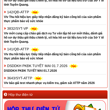
hồ sơ dự thầu gói thầu chỉnh lý, số hóa hồ sơ tài liệu lưu trữ của Sở Y tế
tỉnh Tuyên Quang.
142/QĐ-ATTP
V/v Thu hồi hiệu lực giấy tiếp nhận đăng ký bản công bố của sản phẩm
thực phẩm bảo vệ sức khỏe
3832/SYT-VP
V/v mời cung cấp chào giá dịch vụ Tư vấn lập hồ sơ mời thầu, đánh giá
hồ sơ dự thầu gói thầu chỉnh lý, số hóa hồ sơ tài liệu lưu trữ của Sở Y tế
tỉnh Tuyên Quang.
141/QĐ-ATTP
V/v thu hồi hiệu lực Giấy tiếp nhận đăng ký bản công bố của sản phẩm
thực phẩm bảo vệ sức khoẻ
DSDDKH PKĐK TUYẾT MAI 01.7.2026
DSDDKH PKĐK TUYẾT MAI 01.7.2026
3643/SYT-ATTP
V/v báo giá test nhanh phục vụ kiểm tra, giám sát ATTP năm 2026
Hộp thư điện tử