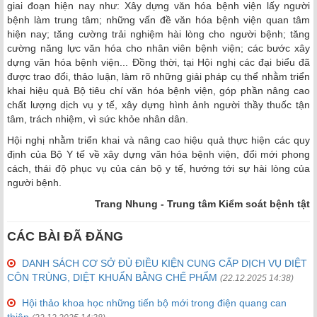
giai đoạn hiện nay như: Xây dựng văn hóa bệnh viện lấy người
bệnh làm trung tâm; những vấn đề văn hóa bệnh viện quan tâm
hiện nay; tăng cường trải nghiệm hài lòng cho người bệnh; tăng
cường năng lực văn hóa cho nhân viên bệnh viện; các bước xây
dựng văn hóa bệnh viện... Đồng thời, tại Hội nghị các đại biểu đã
được trao đổi, thảo luận, làm rõ những giải pháp cụ thể nhằm triển
khai hiệu quả Bộ tiêu chí văn hóa bệnh viện, góp phần nâng cao
chất lượng dịch vụ y tế, xây dựng hình ảnh người thầy thuốc tận
tâm, trách nhiệm, vì sức khỏe nhân dân.
Hội nghị nhằm triển khai và nâng cao hiệu quả thực hiện các quy
định của Bộ Y tế về xây dựng văn hóa bệnh viện, đổi mới phong
cách, thái độ phục vụ của cán bộ y tế, hướng tới sự hài lòng của
người bệnh.
Trang Nhung - Trung tâm Kiểm soát bệnh tật
CÁC BÀI ĐÃ ĐĂNG
DANH SÁCH CƠ SỞ ĐỦ ĐIỀU KIỆN CUNG CẤP DỊCH VỤ DIỆT
CÔN TRÙNG, DIỆT KHUẨN BẰNG CHẾ PHẨM
(22.12.2025 14:38)
Hội thảo khoa học những tiến bộ mới trong điện quang can