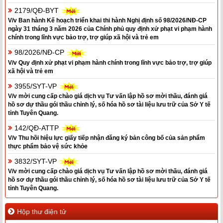
2179/QĐ-BYT
V/v Ban hành Kế hoạch triển khai thi hành Nghị định số 98/2026/NĐ-CP
ngày 31 tháng 3 năm 2026 của Chính phủ quy định xử phạt vi phạm hành
chính trong lĩnh vực bảo trợ, trợ giúp xã hội và trẻ em
98/2026/NĐ-CP
V/v Quy định xử phạt vi phạm hành chính trong lĩnh vực bảo trợ, trợ giúp
xã hội và trẻ em
3955/SYT-VP
V/v mời cung cấp chào giá dịch vụ Tư vấn lập hồ sơ mời thầu, đánh giá
hồ sơ dự thầu gói thầu chỉnh lý, số hóa hồ sơ tài liệu lưu trữ của Sở Y tế
tỉnh Tuyên Quang.
142/QĐ-ATTP
V/v Thu hồi hiệu lực giấy tiếp nhận đăng ký bản công bố của sản phẩm
thực phẩm bảo vệ sức khỏe
3832/SYT-VP
V/v mời cung cấp chào giá dịch vụ Tư vấn lập hồ sơ mời thầu, đánh giá
hồ sơ dự thầu gói thầu chỉnh lý, số hóa hồ sơ tài liệu lưu trữ của Sở Y tế
tỉnh Tuyên Quang.
Hộp thư điện tử