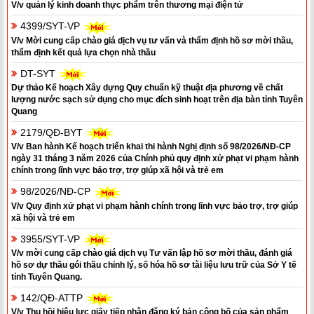
V/v quản lý kinh doanh thực phẩm trên thương mại điện tử
4399/SYT-VP
V/v Mời cung cấp chào giá dịch vụ tư vấn và thẩm định hồ sơ mời thầu,
thẩm định kết quả lựa chọn nhà thầu
DT-SYT
Dự thảo Kế hoạch Xây dựng Quy chuẩn kỹ thuật địa phương về chất
lượng nước sạch sử dụng cho mục đích sinh hoạt trên địa bàn tỉnh Tuyên
Quang
2179/QĐ-BYT
V/v Ban hành Kế hoạch triển khai thi hành Nghị định số 98/2026/NĐ-CP
ngày 31 tháng 3 năm 2026 của Chính phủ quy định xử phạt vi phạm hành
chính trong lĩnh vực bảo trợ, trợ giúp xã hội và trẻ em
98/2026/NĐ-CP
V/v Quy định xử phạt vi phạm hành chính trong lĩnh vực bảo trợ, trợ giúp
xã hội và trẻ em
3955/SYT-VP
V/v mời cung cấp chào giá dịch vụ Tư vấn lập hồ sơ mời thầu, đánh giá
hồ sơ dự thầu gói thầu chỉnh lý, số hóa hồ sơ tài liệu lưu trữ của Sở Y tế
tỉnh Tuyên Quang.
142/QĐ-ATTP
V/v Thu hồi hiệu lực giấy tiếp nhận đăng ký bản công bố của sản phẩm