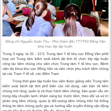
Đồng chí Nguyễn Xuân Thu - Phó Giám đốc TTYTKV Đồng Văn
khai mạc lớp tập huấn.
Trong 3 ngày, từ 20 - 22.5, Trung tâm Y tế khu vực Đồng Văn phối
hợp với Trung tâm kiểm soát bệnh tật tỉnh tổ chức lớp tập huấn
công tác tiêm chủng cho viên chức Trung tâm Y tế khu vực, Bệnh
viện đa khoa khu vực Đồng Văn và viên chức phụ trách tiêm chủng
tại các Trạm Y tế xã, các điểm Trạm.
Trong thời gian tập huấn học viên được giảng viên Trung tâm
kiểm soát bệnh tật tỉnh phổ biến các nội dung: văn bản về tiêm
chủng mở rộng; quản lý và thực hành tiêm chủng; bảo quản vắc xin
trong dây chuyền lạnh; khám sàng lọc trước tiêm; theo dõi và xử trí
phản ứng tiêm chủng; quản lý đối tượng tiêm chủng trên hệ thống
thông tin tiêm chủng quốc gia và hướng dẫn truyền thông vận động
người dân đưa trẻ đi tiêm đầy đủ, đúng lịch.