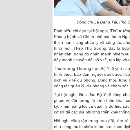
Đồng chí La Đăng Tái, Phó Gi
Phát biểu chỉ đạo tại hội nghị, Thứ tr
Phòng bệnh và Chính phủ ban hành Nghị 
thiện hành lang pháp lý về công tác p
hình mới. Theo Thứ trưởng, đây là bướ
nhân dân, trong đó nhấn mạnh nhiệm vụ 
đẩy mạnh chuyển đổi số y tế, tạo lập và 
Thứ trưởng Thường trực Bộ Y tế yêu cầu c
hình thức; bảo đảm người dân được tiếp
dịch vụ y tế dự phòng. Đồng thời, từng
công tác quản lý, dự phòng và chăm sóc 
Tại hội nghị, lãnh đạo Bộ Y tế cũng ch
phạm vi, đối tượng, lộ trình triển khai
kỳ, khám sàng lọc và quản lý dữ liệu s
cơ sở để các địa phương triển khai thống
Hội nghị cũng tập trung trao đổi, làm rõ
như công tác tổ chức khám sức khỏe định k