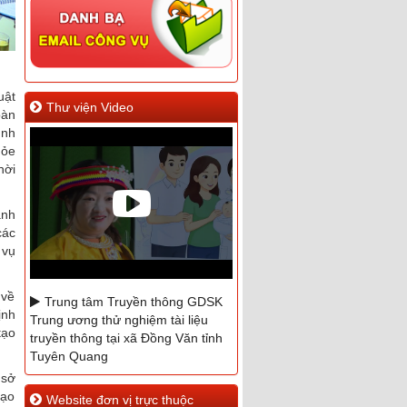
uật
Thư viện Video
oàn
ình
hỏe
hời
ánh
các
 vụ
 về
Trung tâm Truyền thông GDSK
ịnh
Trung ương thử nghiệm tài liệu
tạo
truyền thông tại xã Đồng Văn tỉnh
Tuyên Quang
 sở
Phóng sự hưởng ứng ngày
tạo
Website đơn vị trực thuộc
Quốc tế Điều dưỡng