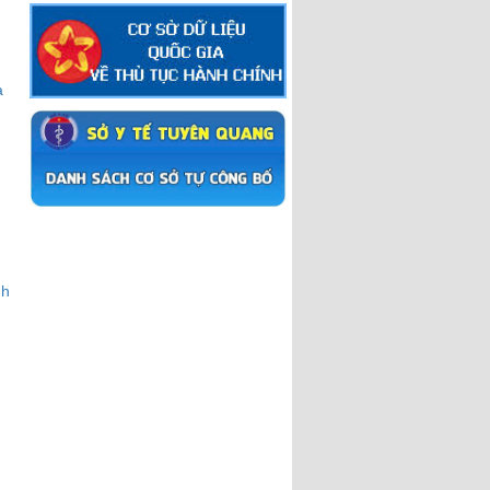
ạ
nh
g