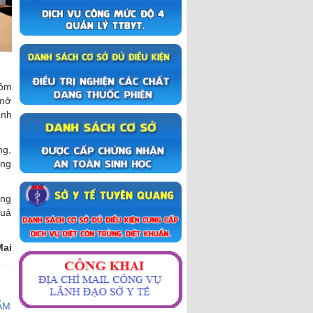
Đỡ đẻ thường phần 2
Đỡ để thường phần 1
Sinh mổ
Lẻ loi người thầy thuốc
gồm
Chiến dịch truyền thông Tay-
 mở
Chân- Miệng
ệnh
Trập trùng mây núi Hà Giang
ng,
Khoảnh khắc Hà Giang
ủng
Du lịch Hà Giang 2017
ung
quả
Mai
ẨM