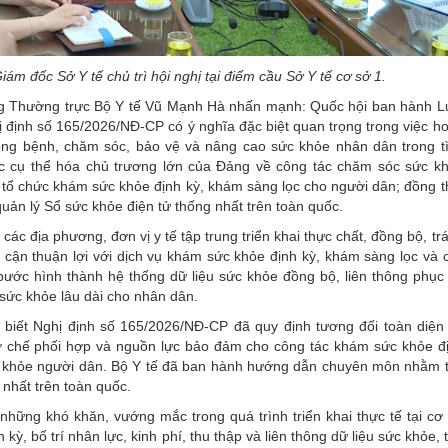
ám đốc Sở Y tế chủ trì hội nghị tại điểm cầu Sở Y tế cơ sở 1.
ưởng Thường trực Bộ Y tế Vũ Mạnh Hà nhấn mạnh: Quốc hội ban hành L
định số 165/2026/NĐ-CP có ý nghĩa đặc biệt quan trọng trong việc h
hòng bệnh, chăm sóc, bảo vệ và nâng cao sức khỏe nhân dân trong t
c cụ thể hóa chủ trương lớn của Đảng về công tác chăm sóc sức k
tổ chức khám sức khỏe định kỳ, khám sàng lọc cho người dân; đồng t
quản lý Sổ sức khỏe điện tử thống nhất trên toàn quốc.
ác địa phương, đơn vị y tế tập trung triển khai thực chất, đồng bộ, tr
 cận thuận lợi với dịch vụ khám sức khỏe định kỳ, khám sàng lọc và 
 bước hình thành hệ thống dữ liệu sức khỏe đồng bộ, liên thông phục
sức khỏe lâu dài cho nhân dân.
o biết Nghị định số 165/2026/NĐ-CP đã quy định tương đối toàn diện
, cơ chế phối hợp và nguồn lực bảo đảm cho công tác khám sức khỏe đ
ức khỏe người dân. Bộ Y tế đã ban hành hướng dẫn chuyên môn nhằm 
 nhất trên toàn quốc.
 những khó khăn, vướng mắc trong quá trình triển khai thực tế tại cơ
ỳ, bố trí nhân lực, kinh phí, thu thập và liên thông dữ liệu sức khỏe, 