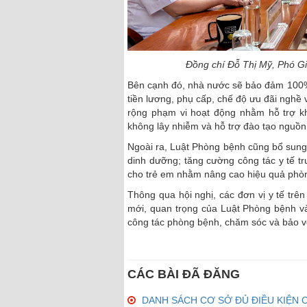
Đồng chí Đỗ Thị Mỹ, Phó Giá
Bên cạnh đó, nhà nước sẽ bảo đảm 100%
tiền lương, phụ cấp, chế độ ưu đãi ngh
rộng phạm vi hoạt động nhằm hỗ trợ k
không lây nhiễm và hỗ trợ đào tạo nguồn
Ngoài ra, Luật Phòng bệnh cũng bổ sung 
dinh dưỡng; tăng cường công tác y tế t
cho trẻ em nhằm nâng cao hiệu quả phò
Thông qua hội nghị, các đơn vị y tế trê
mới, quan trọng của Luật Phòng bệnh và
công tác phòng bệnh, chăm sóc và bảo vệ
CÁC BÀI ĐÃ ĐĂNG
DANH SÁCH CƠ SỞ ĐỦ ĐIỀU KIỆN 