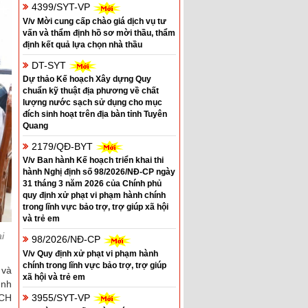
4399/SYT-VP
V/v Mời cung cấp chào giá dịch vụ tư
vấn và thẩm định hồ sơ mời thầu, thẩm
định kết quả lựa chọn nhà thầu
DT-SYT
Dự thảo Kế hoạch Xây dựng Quy
chuẩn kỹ thuật địa phương về chất
lượng nước sạch sử dụng cho mục
đích sinh hoạt trên địa bàn tỉnh Tuyên
Quang
2179/QĐ-BYT
V/v Ban hành Kế hoạch triển khai thi
hành Nghị định số 98/2026/NĐ-CP ngày
31 tháng 3 năm 2026 của Chính phủ
quy định xử phạt vi phạm hành chính
trong lĩnh vực bảo trợ, trợ giúp xã hội
và trẻ em
i
98/2026/NĐ-CP
V/v Quy định xử phạt vi phạm hành
chính trong lĩnh vực bảo trợ, trợ giúp
 và
xã hội và trẻ em
ệnh
3955/SYT-VP
BCH