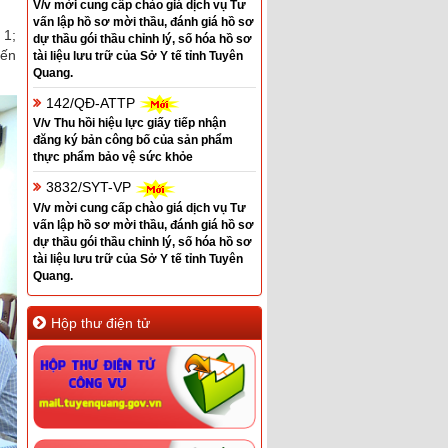
V/v mời cung cấp chào giá dịch vụ Tư
vấn lập hồ sơ mời thầu, đánh giá hồ sơ
 1;
dự thầu gói thầu chỉnh lý, số hóa hồ sơ
đến
tài liệu lưu trữ của Sở Y tế tỉnh Tuyên
Quang.
142/QĐ-ATTP
V/v Thu hồi hiệu lực giấy tiếp nhận
đăng ký bản công bố của sản phẩm
thực phẩm bảo vệ sức khỏe
3832/SYT-VP
V/v mời cung cấp chào giá dịch vụ Tư
vấn lập hồ sơ mời thầu, đánh giá hồ sơ
dự thầu gói thầu chỉnh lý, số hóa hồ sơ
tài liệu lưu trữ của Sở Y tế tỉnh Tuyên
Quang.
Hộp thư điện tử