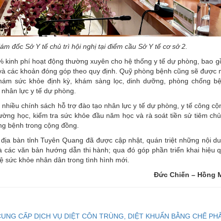
m đốc Sở Y tế chủ trì hội nghị tại điểm cầu Sở Y tế cơ sở 2.
 kinh phí hoạt động thường xuyên cho hệ thống y tế dự phòng, bao 
ề và các khoản đóng góp theo quy định. Quỹ phòng bệnh cũng sẽ được
hám sức khỏe định kỳ, khám sàng lọc, dinh dưỡng, phòng chống b
 nhân lực y tế dự phòng.
nhiều chính sách hỗ trợ đào tạo nhân lực y tế dự phòng, y tế công cộ
rường học, kiểm tra sức khỏe đầu năm học và rà soát tiền sử tiêm ch
ng bệnh trong cộng đồng.
n địa bàn tỉnh Tuyên Quang đã được cập nhật, quán triệt những nội d
 các văn bản hướng dẫn thi hành; qua đó góp phần triển khai hiệu 
 sức khỏe nhân dân trong tình hình mới.
Đức Chiến – Hồng 
CUNG CẤP DỊCH VỤ DIỆT CÔN TRÙNG, DIỆT KHUẨN BẰNG CHẾ PH