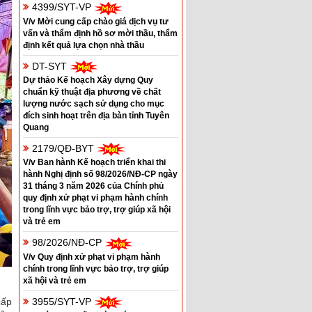
4399/SYT-VP
V/v Mời cung cấp chào giá dịch vụ tư
vấn và thẩm định hồ sơ mời thầu, thẩm
định kết quả lựa chọn nhà thầu
DT-SYT
Dự thảo Kế hoạch Xây dựng Quy
chuẩn kỹ thuật địa phương về chất
lượng nước sạch sử dụng cho mục
đích sinh hoạt trên địa bàn tỉnh Tuyên
Quang
2179/QĐ-BYT
V/v Ban hành Kế hoạch triển khai thi
hành Nghị định số 98/2026/NĐ-CP ngày
31 tháng 3 năm 2026 của Chính phủ
quy định xử phạt vi phạm hành chính
trong lĩnh vực bảo trợ, trợ giúp xã hội
và trẻ em
98/2026/NĐ-CP
V/v Quy định xử phạt vi phạm hành
chính trong lĩnh vực bảo trợ, trợ giúp
xã hội và trẻ em
3955/SYT-VP
cấp