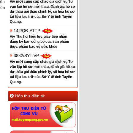
iễn
V/v mời cung cấp chào giá dịch vụ Tư
vấn lập hồ sơ mời thầu, đánh giá hồ sơ
uồn
dự thầu gói thầu chỉnh lý, số hóa hồ sơ
tài liệu lưu trữ của Sở Y tế tỉnh Tuyên
Quang.
142/QĐ-ATTP
V/v Thu hồi hiệu lực giấy tiếp nhận
đăng ký bản công bố của sản phẩm
thực phẩm bảo vệ sức khỏe
3832/SYT-VP
V/v mời cung cấp chào giá dịch vụ Tư
vấn lập hồ sơ mời thầu, đánh giá hồ sơ
dự thầu gói thầu chỉnh lý, số hóa hồ sơ
tài liệu lưu trữ của Sở Y tế tỉnh Tuyên
Quang.
Hộp thư điện tử