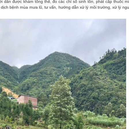
ời dân được khám tổng thể, đo các chỉ số sinh tồn, phát cấp thuốc m
 dịch bệnh mùa mưa lũ, tư vấn, hướng dẫn xử lý môi trường, xử lý ng