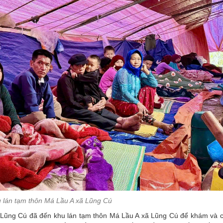
 lán tạm thôn Má Lầu A xã Lũng Cú
ã Lũng Cú đã đến khu lán tạm thôn Má Lầu A xã Lũng Cú để khám và 