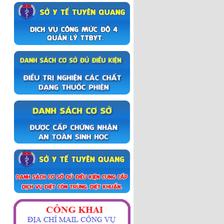
Đỡ đẻ thường phần 2
Đỡ để thường phần 1
Sinh mổ
Lẻ loi người thầy thuốc
Chiến dịch truyền thông Tay-
Chân- Miệng
Trập trùng mây núi Hà Giang
Khoảnh khắc Hà Giang
Du lịch Hà Giang 2017