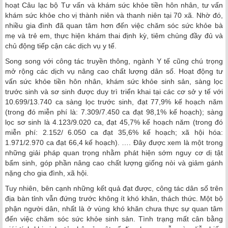
hoạt Câu lạc bộ Tư vấn và khám sức khỏe tiền hôn nhân, tư vấn
khám sức khỏe cho vị thành niên và thanh niên tại 70 xã. Nhờ đó,
nhiều gia đình đã quan tâm hơn đến việc chăm sóc sức khỏe bà
mẹ và trẻ em, thực hiện khám thai định kỳ, tiêm chủng đầy đủ và
chủ động tiếp cận các dịch vụ y tế.
Song song với công tác truyền thông, ngành Y tế cũng chú trọng
mở rộng các dịch vụ nâng cao chất lượng dân số. Hoạt động tư
vấn sức khỏe tiền hôn nhân, khám sức khỏe sinh sản, sàng lọc
trước sinh và sơ sinh được duy trì triển khai tại các cơ sở y tế với
10.699/13.740 ca sàng lọc trước sinh, đạt 77,9% kế hoạch năm
(trong đó miễn phí là: 7.309/7.450 ca đạt 98,1% kế hoạch); sàng
lọc sơ sinh là 4.123/9.020 ca, đạt 45,7% kế hoạch năm (trong đó
miễn phí: 2.152/ 6.050 ca đạt 35,6% kế hoạch; xã hội hóa:
1.971/2.970 ca đạt 66,4 kế hoạch). …. Đây được xem là một trong
những giải pháp quan trọng nhằm phát hiện sớm nguy cơ dị tật
bẩm sinh, góp phần nâng cao chất lượng giống nòi và giảm gánh
nặng cho gia đình, xã hội.
Tuy nhiên, bên cạnh những kết quả đạt được, công tác dân số trên
địa bàn tỉnh vẫn đứng trước không ít khó khăn, thách thức. Một bộ
phận người dân, nhất là ở vùng khó khăn chưa thực sự quan tâm
đến việc chăm sóc sức khỏe sinh sản. Tình trạng mất cân bằng