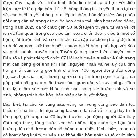
được đẩy mạnh với nhiều hình thức linh hoạt, phù hợp với điều
kiện thực tế từng địa bàn. Từ hệ thống thông tin truyền thanh tại cơ
sở, các buổi truyền thông trực tiếp tại thôn, bản đến việc lồng ghép
nội dung dân số trong các cuộc họp đoàn thể, sinh hoạt cộng đồng,
trong năm 2025 đã tổ chức gần 50 buổi tuyên truyền, tư vấn về lợi
ích và tầm quan trọng của việc tầm soát, chẩn đoán, điều trị một số
bệnh, tật trước sinh và sơ sinh cho các cặp vợ chồng trong đội tuổi
sinh đẻ và nam, nữ thanh niên chuẩn bị kết hôn; phối hợp với Báo
và phát thanh, truyền hình Tuyên Quang thực hiện chuyên mục
Dân số và phát triển; tổ chức 07 Hội nghị tuyên truyền về tình trạng
mất cân bằng giới tính khi sinh, nguyên nhân và hệ luỵ của tình
trạng mất cân bằng giới tính cho hơn 400 người đứng đầu dòng
họ, các bậc cha, mẹ, những người có uy tín trong cộng đồng… đã
góp phần nâng cao nhận thức của người dân về quy mô gia đình
hợp lý, chăm sóc sức khỏe sinh sản, sàng lọc trước sinh và sơ
sinh, phòng tránh tảo hôn, hôn nhân cận huyết thống.
Đặc biệt, tại các xã vùng sâu, vùng xa, vùng đồng bào dân tộc
thiểu số của tỉnh, đội ngũ cộng tác viên dân số vẫn đang duy trì đi
từng ngõ, gõ từng nhà để tuyên truyền, vận động người dân thay
đổi nhận thức, từng bước xóa bỏ những tập quán lạc hậu ảnh
hưởng đến chất lượng dân số thông qua nhiều hình thức, trong đó
có hoạt động khám, tư vấn sức khỏe tiền hôn nhân và tổ chức sinh