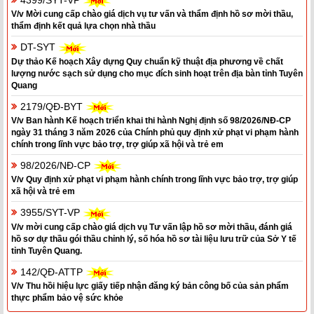
4399/SYT-VP
V/v Mời cung cấp chào giá dịch vụ tư vấn và thẩm định hồ sơ mời thầu,
thẩm định kết quả lựa chọn nhà thầu
DT-SYT
Dự thảo Kế hoạch Xây dựng Quy chuẩn kỹ thuật địa phương về chất
lượng nước sạch sử dụng cho mục đích sinh hoạt trên địa bàn tỉnh Tuyên
Quang
2179/QĐ-BYT
V/v Ban hành Kế hoạch triển khai thi hành Nghị định số 98/2026/NĐ-CP
ngày 31 tháng 3 năm 2026 của Chính phủ quy định xử phạt vi phạm hành
chính trong lĩnh vực bảo trợ, trợ giúp xã hội và trẻ em
98/2026/NĐ-CP
V/v Quy định xử phạt vi phạm hành chính trong lĩnh vực bảo trợ, trợ giúp
xã hội và trẻ em
3955/SYT-VP
V/v mời cung cấp chào giá dịch vụ Tư vấn lập hồ sơ mời thầu, đánh giá
hồ sơ dự thầu gói thầu chỉnh lý, số hóa hồ sơ tài liệu lưu trữ của Sở Y tế
tỉnh Tuyên Quang.
142/QĐ-ATTP
V/v Thu hồi hiệu lực giấy tiếp nhận đăng ký bản công bố của sản phẩm
thực phẩm bảo vệ sức khỏe