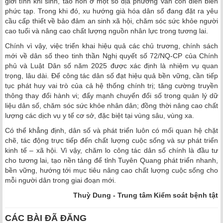
giới tính khi sinh, tảo hôn ở một số địa phương vẫn còn diễn biến
phức tạp. Trong khi đó, xu hướng già hóa dân số đang đặt ra yêu
cầu cấp thiết về bảo đảm an sinh xã hội, chăm sóc sức khỏe người
cao tuổi và nâng cao chất lượng nguồn nhân lực trong tương lai.
Chính vì vậy, việc triển khai hiệu quả các chủ trương, chính sách
mới về dân số theo tinh thần Nghị quyết số 72/NQ-CP của Chính
phủ và Luật Dân số năm 2025 được xác định là nhiệm vụ quan
trọng, lâu dài. Để công tác dân số đạt hiệu quả bền vững, cần tiếp
tục phát huy vai trò của cả hệ thống chính trị; tăng cường truyền
thông thay đổi hành vi; đẩy mạnh chuyển đổi số trong quản lý dữ
liệu dân số, chăm sóc sức khỏe nhân dân; đồng thời nâng cao chất
lượng các dịch vụ y tế cơ sở, đặc biệt tại vùng sâu, vùng xa.
Có thể khẳng định, dân số và phát triển luôn có mối quan hệ chặt
chẽ, tác động trực tiếp đến chất lượng cuộc sống và sự phát triển
kinh tế – xã hội. Vì vậy, chăm lo công tác dân số chính là đầu tư
cho tương lai, tạo nền tảng để tỉnh Tuyên Quang phát triển nhanh,
bền vững, hướng tới mục tiêu nâng cao chất lượng cuộc sống cho
mỗi người dân trong giai đoạn mới.
Thuỳ Dung - Trung tâm Kiểm soát bệnh tật
CÁC BÀI ĐÃ ĐĂNG