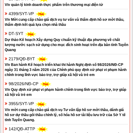
V/v quản lý kinh doanh thực phẩm trên thương mại điện tử
4399/SYT-VP
V/v Mời cung cấp chào giá dịch vụ tư vấn và thẩm định hồ sơ mời thầu,
thẩm định kết quả lựa chọn nhà thầu
DT-SYT
Dự thảo Kế hoạch Xây dựng Quy chuẩn kỹ thuật địa phương về chất
lượng nước sạch sử dụng cho mục đích sinh hoạt trên địa bàn tỉnh Tuyên
Quang
2179/QĐ-BYT
V/v Ban hành Kế hoạch triển khai thi hành Nghị định số 98/2026/NĐ-CP
ngày 31 tháng 3 năm 2026 của Chính phủ quy định xử phạt vi phạm hành
chính trong lĩnh vực bảo trợ, trợ giúp xã hội và trẻ em
98/2026/NĐ-CP
V/v Quy định xử phạt vi phạm hành chính trong lĩnh vực bảo trợ, trợ giúp
xã hội và trẻ em
3955/SYT-VP
V/v mời cung cấp chào giá dịch vụ Tư vấn lập hồ sơ mời thầu, đánh giá
hồ sơ dự thầu gói thầu chỉnh lý, số hóa hồ sơ tài liệu lưu trữ của Sở Y tế
tỉnh Tuyên Quang.
142/QĐ-ATTP