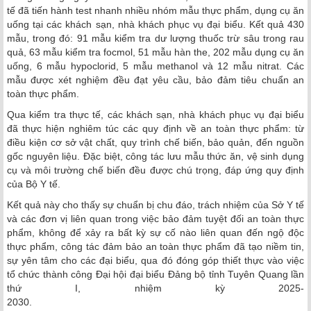
tế đã tiến hành test nhanh nhiều nhóm mẫu thực phẩm, dụng cụ ăn
uống tại các khách sạn, nhà khách phục vụ đại biểu. Kết quả 430
mẫu, trong đó: 91 mẫu kiểm tra dư lượng thuốc trừ sâu trong rau
quả, 63 mẫu kiểm tra focmol, 51 mẫu hàn the, 202 mẫu dụng cụ ăn
uống, 6 mẫu hypoclorid, 5 mẫu methanol và 12 mẫu nitrat. Các
mẫu được xét nghiệm đều đạt yêu cầu, bảo đảm tiêu chuẩn an
toàn thực phẩm.
Qua kiểm tra thực tế, các khách sạn, nhà khách phục vụ đại biểu
đã thực hiện nghiêm túc các quy định về an toàn thực phẩm: từ
điều kiện cơ sở vật chất, quy trình chế biến, bảo quản, đến nguồn
gốc nguyên liệu. Đặc biệt, công tác lưu mẫu thức ăn, vệ sinh dụng
cụ và môi trường chế biến đều được chú trọng, đáp ứng quy định
của Bộ Y tế.
Kết quả này cho thấy sự chuẩn bị chu đáo, trách nhiệm của Sở Y tế
và các đơn vị liên quan trong việc bảo đảm tuyệt đối an toàn thực
phẩm, không để xảy ra bất kỳ sự cố nào liên quan đến ngộ độc
thực phẩm, công tác đảm bảo an toàn thực phẩm đã tạo niềm tin,
sự yên tâm cho các đại biểu, qua đó đóng góp thiết thực vào việc
tổ chức thành công Đại hội đại biểu Đảng bộ tỉnh Tuyên Quang lần
thứ I, nhiệm kỳ 2025-
2030.