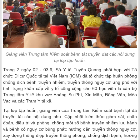
Giảng viên Trung tâm Kiểm soát bệnh tật truyền đạt các nội dung
tại lớp tập huấn.
Trong 2 ngày 02 - 03.6, Sở Y tế Tuyên Quang phối hợp với Tổ
chức Di cư Quốc tế tại Việt Nam (IOM) đã tổ chức tập huấn phòng
chống dịch bệnh truyền nhiễm, truyền thông nguy cơ ứng phó với
tình trạng khẩn cấp về y tế công cộng cho 60 học viên là cán bộ
Trung tâm Y tế khu vực Hoàng Su Phì, Xín Mần, Đồng Văn, Mèo
Vạc và các Trạm Y tế xã.
Tại lớp tập huấn, giảng viên của Trung tâm Kiểm soát bệnh tật đã
truyền tải các nội dung như: Cập nhật kiến thức giám sát, chẩn
đoán, điều trị và phòng, chống một số bệnh truyền nhiễm lưu hành
và bệnh có nguy cơ bùng phát; hướng dẫn truyền thông nguy cơ,
xây dựng thông điệp truyền thông phòng, chống dịch bệnh; hướng