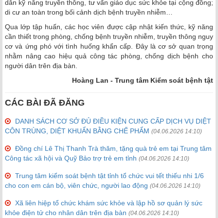
dẫn kỹ năng truyền thông, tư vấn giáo dục sức khỏe tại cộng đồng;
di cư an toàn trong bối cảnh dịch bệnh truyền nhiễm…
Qua lớp tập huấn, các học viên được cập nhật kiến thức, kỹ năng
cần thiết trong phòng, chống bệnh truyền nhiễm, truyền thông nguy
cơ và ứng phó với tình huống khẩn cấp. Đây là cơ sở quan trọng
nhằm nâng cao hiệu quả công tác phòng, chống dịch bệnh cho
người dân trên địa bàn.
Hoàng Lan - Trung tâm Kiểm soát bệnh tật
CÁC BÀI ĐÃ ĐĂNG
DANH SÁCH CƠ SỞ ĐỦ ĐIỀU KIỆN CUNG CẤP DỊCH VỤ DIỆT
CÔN TRÙNG, DIỆT KHUẨN BẰNG CHẾ PHẨM
(04.06.2026 14:10)
Đồng chí Lê Thị Thanh Trà thăm, tặng quà trẻ em tại Trung tâm
Công tác xã hội và Quỹ Bảo trợ trẻ em tỉnh
(04.06.2026 14:10)
Trung tâm kiểm soát bệnh tật tỉnh tổ chức vui tết thiếu nhi 1/6
cho con em cán bộ, viên chức, người lao động
(04.06.2026 14:10)
Xã liên hiệp tổ chức khám sức khỏe và lập hồ sơ quản lý sức
khỏe điện tử cho nhân dân trên địa bàn
(04.06.2026 14:10)