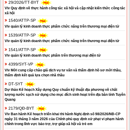
29/2026/TT-BYT
V/v Quy định về thực hành công tác xã hội và cập nhật kiến thức công tác
xã hội
1540/ATTP-SP
V/v quản lý kinh doanh thực phẩm chức năng trên thương mại điện tử
1539/ATTP-SP
V/v quản lý kinh doanh thực phẩm chức năng trên thương mại điện tử
1541/ATTP-SP
V/v quản lý kinh doanh thực phẩm trên thương mại điện tử
4399/SYT-VP
V/v Mời cung cấp chào giá dịch vụ tư vấn và thẩm định hồ sơ mời thầu,
thẩm định kết quả lựa chọn nhà thầu
DT-SYT
Dự thảo Kế hoạch Xây dựng Quy chuẩn kỹ thuật địa phương về chất
lượng nước sạch sử dụng cho mục đích sinh hoạt trên địa bàn tỉnh Tuyên
Quang
2179/QĐ-BYT
V/v Ban hành Kế hoạch triển khai thi hành Nghị định số 98/2026/NĐ-CP
ngày 31 tháng 3 năm 2026 của Chính phủ quy định xử phạt vi phạm hành
chính trong lĩnh vực bảo trợ, trợ giúp xã hội và trẻ em